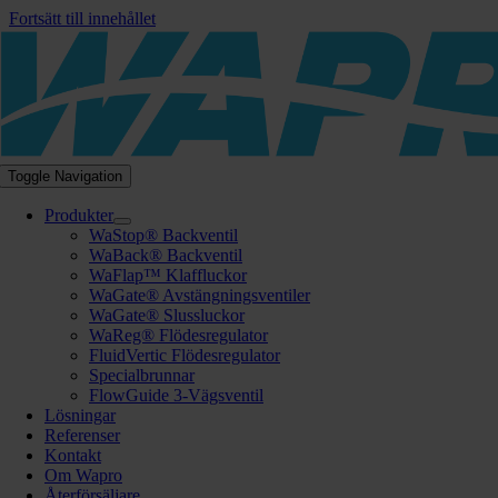
Fortsätt till innehållet
Toggle Navigation
Produkter
WaStop® Backventil
WaBack® Backventil
WaFlap™ Klaffluckor
WaGate® Avstängningsventiler
WaGate® Slussluckor
WaReg® Flödesregulator
FluidVertic Flödesregulator
Specialbrunnar
FlowGuide 3-Vägsventil
Lösningar
Referenser
Kontakt
Om Wapro
Återförsäljare