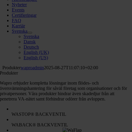
Nyheter
Events
Certifieringar
FAQ
Karriär
Svenska
Svenska
Dansk
Deutsch
English (UK)
English (US)
Produkter
waproadmin
2025-08-27T11:07:10+02:00
Produkter
Wapro erbjuder kompletta lösningar inom flödes- och
översvämningshantering för såväl företag som organisationer och för
privatpersoner. Våra produkter hindrar även skadedjur från att
penetrera VA-nätet samt förhindrar odörer från avloppen.
WASTOP® BACKVENTIL
WABACK® BACKVENTIL