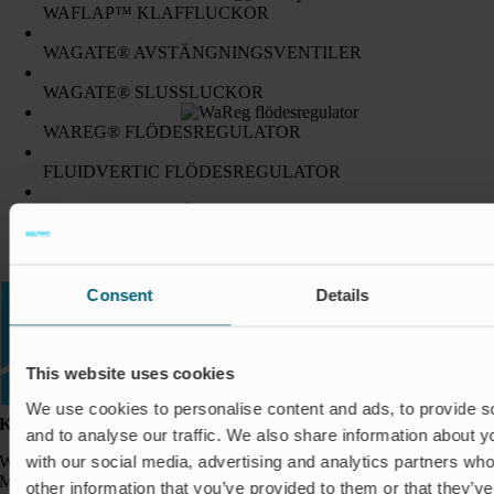
WAFLAP™ KLAFFLUCKOR
WAGATE® AVSTÄNGNINGSVENTILER
WAGATE® SLUSSLUCKOR
WAREG® FLÖDESREGULATOR
FLUIDVERTIC FLÖDESREGULATOR
FLOWGUIDE 3-VÄGSVENTIL
SPECIALBRUNNAR
Consent
Details
This website uses cookies
We use cookies to personalise content and ads, to provide s
Kontakt:
and to analyse our traffic. We also share information about yo
with our social media, advertising and analytics partners wh
Wapro AB
Munkahusvägen 103
other information that you’ve provided to them or that they’v