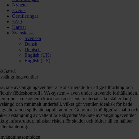
Nyheter
Events
Certifieringar
FAQ
Karriär
Svenska
Svenska
Dansk
Deutsch
English (UK)
English (US)
aGate®
vstängningsventiler
aGate avstängningsventiler är konstruerade för att ge tillförlitlig och
ffektiv flödeskontroll i VA-system – även under krävande förhållanden.
en robusta designen i korrosionsresistenta material säkerställer lång
ivslängd och minimalt underhåll, vilket gör ventilen idealisk för både
agvatten- och spillvattenapplikationer. Genom att möjliggöra snabb och
äker avstängning av vattenflöde skyddar WaGate avstängningsventiler
iktig infrastruktur, minskar risken för skador och bidrar till en hållbar
attenhantering.
nvändningsområden: