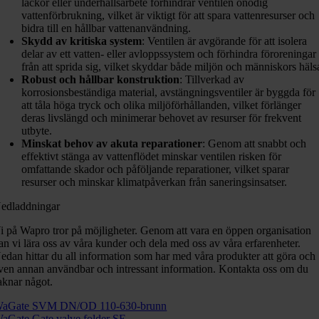
läckor eller underhållsarbete förhindrar ventilen onödig
vattenförbrukning, vilket är viktigt för att spara vattenresurser och
bidra till en hållbar vattenanvändning.
Skydd av kritiska system
: Ventilen är avgörande för att isolera
delar av ett vatten- eller avloppssystem och förhindra föroreningar
från att sprida sig, vilket skyddar både miljön och människors häls
Robust och hållbar konstruktion
: Tillverkad av
korrosionsbeständiga material, avstängningsventiler är byggda för
att tåla höga tryck och olika miljöförhållanden, vilket förlänger
deras livslängd och minimerar behovet av resurser för frekvent
utbyte.
Minskat behov av akuta reparationer
: Genom att snabbt och
effektivt stänga av vattenflödet minskar ventilen risken för
omfattande skador och påföljande reparationer, vilket sparar
resurser och minskar klimatpåverkan från saneringsinsatser.
edladdningar
i på Wapro tror på möjligheter. Genom att vara en öppen organisation
an vi lära oss av våra kunder och dela med oss av våra erfarenheter.
edan hittar du all information som har med våra produkter att göra och
ven annan användbar och intressant information. Kontakta oss om du
aknar något.
aGate SVM DN/OD 110-630-brunn
aGate Gate valve folder SE