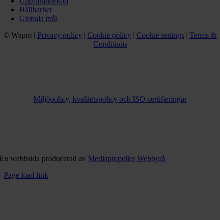
Uppförandekod
Hållbarhet
Globala mål
© Wapro |
Privacy policy
|
Cookie policy
|
Cookie settings
|
Terms &
Conditions
Miljöpolicy, kvalitetspolicy och ISO certifieringar
En webbsida producerad av
Mediapropeller Webbyrå
Page load link