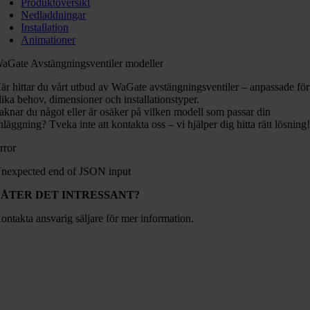
Produktöversikt
Nedladdningar
Installation
Animationer
aGate Avstängningsventiler modeller
är hittar du vårt utbud av WaGate avstängningsventiler – anpassade för
lika behov, dimensioner och installationstyper.
aknar du något eller är osäker på vilken modell som passar din
nläggning? Tveka inte att kontakta oss – vi hjälper dig hitta rätt lösning
rror
nexpected end of JSON input
LÅTER DET INTRESSANT?
ontakta ansvarig säljare för mer information.