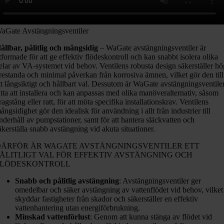
aGate Avstängningsventiler
ållbar, pålitlig och mångsidig
– WaGate avstängningsventiler är
tformade för att ge effektiv flödeskontroll och kan snabbt isolera olika
elar av VA-systemet vid behov. Ventilens robusta design säkerställer h
restanda och minimal påverkan från korrosiva ämnen, vilket gör den till
tt långsiktigt och hållbart val. Dessutom är WaGate avstängningsventile
ätta att installera och kan anpassas med olika manöveralternativ, såsom
ragstång eller ratt, för att möta specifika installationskrav. Ventilens
ångsidighet gör den idealisk för användning i allt från industrier till
nderhåll av pumpstationer, samt för att hantera släckvatten och
äkerställa snabb avstängning vid akuta situationer.
DÄRFÖR ÄR WAGATE AVSTÄNGNINGSVENTILER ETT
ÅLITLIGT VAL FÖR EFFEKTIV AVSTÄNGNING OCH
FLÖDESKONTROLL
Snabb och pålitlig avstängning
: Avstängningsventiler ger
omedelbar och säker avstängning av vattenflödet vid behov, vilket
skyddar fastigheter från skador och säkerställer en effektiv
vattenhantering utan energiförbrukning.
Minskad vattenförlust
: Genom att kunna stänga av flödet vid