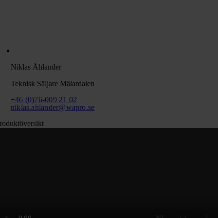
Niklas Åhlander
Teknisk Säljare Mälardalen
+46 (0)76-009 21 02
niklas.ahlander@wapro.se
roduktöversikt