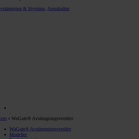
vstängning & Styrning,
Aquakultur
Hem
»
WaGate® Avstängningsventiler
WaGate® Avstängningsventiler
Modeller