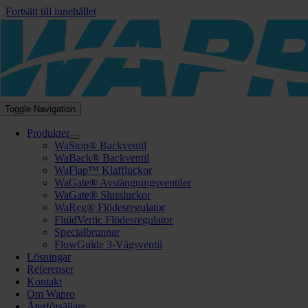
Fortsätt till innehållet
Toggle Navigation
Produkter
WaStop® Backventil
WaBack® Backventil
WaFlap™ Klaffluckor
WaGate® Avstängningsventiler
WaGate® Slussluckor
WaReg® Flödesregulator
FluidVertic Flödesregulator
Specialbrunnar
FlowGuide 3-Vägsventil
Lösningar
Referenser
Kontakt
Om Wapro
Återförsäljare