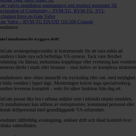
ate valves installation maintanance and product guarantee SE
eclaration of Conformity – SVM-TG, RVM-TG, SVL
ctuation force on Gate Valve
ate Valve – RVM-TG DN/OD 110-500 Console
nstallation
nkel installation för tryggare drift!
aGate avstängningsventiler är konstruerade för att vara enkla att
nstallera i både nya och befintliga VA-system. Tack vare flexibel
nslutning via flänsar, mekaniska kopplingar eller svetsning kan ventiler
onteras direkt i mark eller brunnar – utan behov av komplexa strukturer
nstallationen sker oftast manuellt via tryckstång eller ratt, med möjlighet
tt hålla ventilen i öppet läge. Monteringen kräver inga specialverktyg.
entilen levereras komplett – redo för säker funktion från dag ett.
aGate passar lika bra i urbana miljöer som i tekniskt utsatta områden,
ch installationen kan utföras av entreprenörer, kommunal personal eller
eknisk driftpersonal med grundläggande VA-erfarenhet.
esultatet: tillförlitlig avstängning, enklare drift och ökad kontroll över
ritiska vattenflöden.