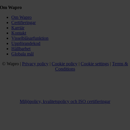
Om Wapro
Om Wapro
Certifieringar
Karriär
Kontakt
Visselblåsarfunktion
Uppförandekod
Hållbarhet
Globala mål
© Wapro |
Privacy policy
|
Cookie policy
|
Cookie settings
|
Terms &
Conditions
Miljöpolicy, kvalitetspolicy och ISO certifieringar