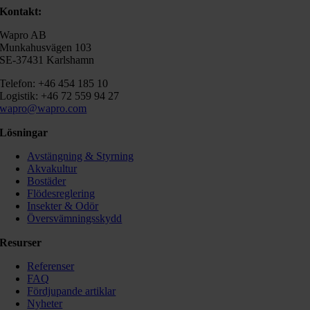
Kontakt:
Wapro AB
Munkahusvägen 103
SE-37431 Karlshamn
Telefon: +46 454 185 10
Logistik: +46 72 559 94 27
wapro@wapro.com
Lösningar
Avstängning & Styrning
Akvakultur
Bostäder
Flödesreglering
Insekter & Odör
Översvämningsskydd
Resurser
Referenser
FAQ
Fördjupande artiklar
Nyheter