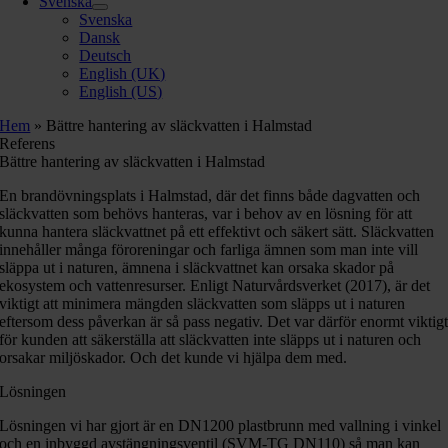
Svenska
Svenska
Dansk
Deutsch
English (UK)
English (US)
Hem
»
Bättre hantering av släckvatten i Halmstad
Referens
Bättre hantering av släckvatten i Halmstad
En brandövningsplats i Halmstad, där det finns både dagvatten och
släckvatten som behövs hanteras, var i behov av en lösning för att
kunna hantera släckvattnet på ett effektivt och säkert sätt. Släckvatten
innehåller många föroreningar och farliga ämnen som man inte vill
släppa ut i naturen, ämnena i släckvattnet kan orsaka skador på
ekosystem och vattenresurser. Enligt Naturvårdsverket (2017), är det
viktigt att minimera mängden släckvatten som släpps ut i naturen
eftersom dess påverkan är så pass negativ. Det var därför enormt viktig
för kunden att säkerställa att släckvatten inte släpps ut i naturen och
orsakar miljöskador. Och det kunde vi hjälpa dem med.
Lösningen
Lösningen vi har gjort är en DN1200 plastbrunn med vallning i vinkel
och en inbyggd avstängningsventil (SVM-TG DN110) så man kan