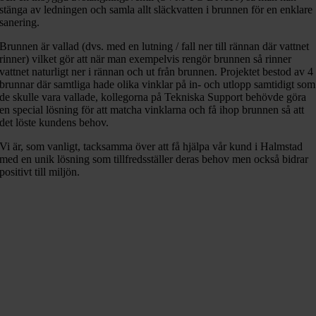
stänga av ledningen och samla allt släckvatten i brunnen för en enklare
sanering.
Brunnen är vallad (dvs. med en lutning / fall ner till rännan där vattnet
rinner) vilket gör att när man exempelvis rengör brunnen så rinner
vattnet naturligt ner i rännan och ut från brunnen. Projektet bestod av 4
brunnar där samtliga hade olika vinklar på in- och utlopp samtidigt som
de skulle vara vallade, kollegorna på Tekniska Support behövde göra
en special lösning för att matcha vinklarna och få ihop brunnen så att
det löste kundens behov.
Vi är, som vanligt, tacksamma över att få hjälpa vår kund i Halmstad
med en unik lösning som tillfredsställer deras behov men också bidrar
positivt till miljön.