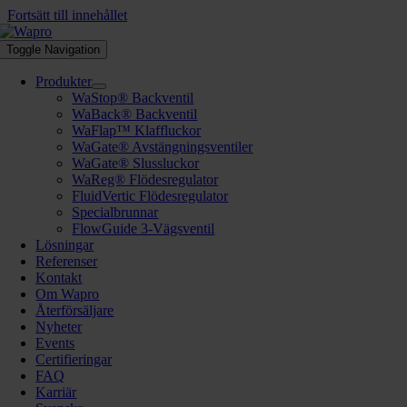
Fortsätt till innehållet
Toggle Navigation
Produkter
WaStop® Backventil
WaBack® Backventil
WaFlap™ Klaffluckor
WaGate® Avstängningsventiler
WaGate® Slussluckor
WaReg® Flödesregulator
FluidVertic Flödesregulator
Specialbrunnar
FlowGuide 3-Vägsventil
Lösningar
Referenser
Kontakt
Om Wapro
Återförsäljare
Nyheter
Events
Certifieringar
FAQ
Karriär