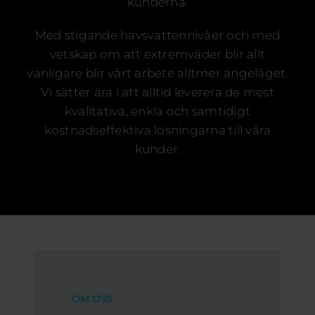
Certifieringar
kunderna.
FAQ
Med stigande havsvattennivåer och med
vetskap om att extremväder blir allt
Karriär
vanligare blir vårt arbete alltmer angeläget.
Vi sätter ära i att alltid leverera de mest
Svenska
kvalitativa, enkla och samtidigt
kostnadseffektiva lösningarna till våra
kunder.
OM OSS