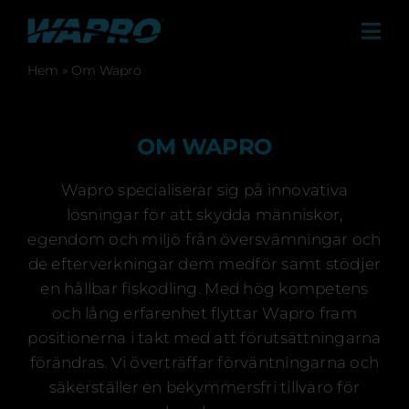
Fortsätt
till
Tog
innehållet
Navi
Hem
»
Om Wapro
Produkter
Lösningar
OM WAPRO
Referenser
Wapro specialiserar sig på innovativa
Kontakt
lösningar för att skydda människor,
egendom och miljö från översvämningar och
Om Wapro
de efterverkningar dem medför samt stödjer
Återförsäljare
en hållbar fiskodling. Med hög kompetens
och lång erfarenhet flyttar Wapro fram
Nyheter
positionerna i takt med att förutsättningarna
förändras. Vi överträffar förväntningarna och
Events
säkerställer en bekymmersfri tillvaro för