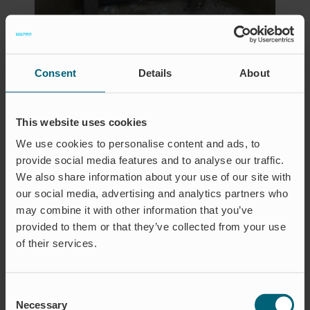
Consent
Details
About
This website uses cookies
OM OSS
We use cookies to personalise content and ads, to
provide social media features and to analyse our traffic.
MISSION
We also share information about your use of our site with
Vi på Wapro är kundfokuserade,
our social media, advertising and analytics partners who
passionerade och hängivna
may combine it with other information that you’ve
innovativa lösningar för
provided to them or that they’ve collected from your use
tillbakaflöden och
of their services.
flödesreglering.
Sunt förnuft, enkelhet och en
Consent
beslutsamhet att överträffa
Necessary
Selection