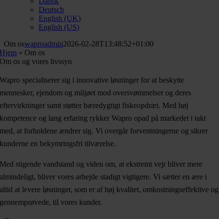
Dansk
Deutsch
English (UK)
English (US)
Om os
waproadmin
2026-02-28T13:48:52+01:00
Hjem
»
Om os
Om os og vores livssyn
Wapro specialiserer sig i innovative løsninger for at beskytte
mennesker, ejendom og miljøet mod oversvømmelser og deres
eftervirkninger samt støtter bæredygtigt fiskeopdræt. Med høj
kompetence og lang erfaring rykker Wapro opad på markedet i takt
med, at forholdene ændrer sig. Vi overgår forventningerne og sikrer
kunderne en bekymringsfri tilværelse.
Med stigende vandstand og viden om, at ekstremt vejr bliver mere
almindeligt, bliver vores arbejde stadigt vigtigere. Vi sætter en ære i
altid at levere løsninger, som er af høj kvalitet, omkostningseffektive og
gennemprøvede, til vores kunder.