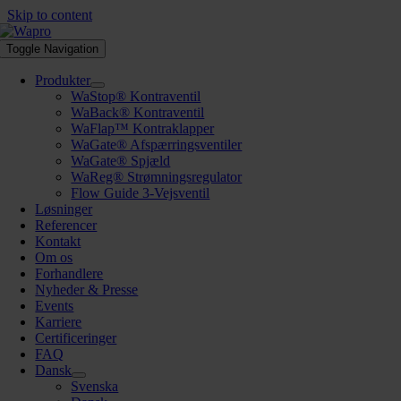
Skip to content
Toggle Navigation
Produkter
WaStop® Kontraventil
WaBack® Kontraventil
WaFlap™ Kontraklapper
WaGate® Afspærringsventiler
WaGate® Spjæld
WaReg® Strømningsregulator
Flow Guide 3-Vejsventil
Løsninger
Referencer
Kontakt
Om os
Forhandlere
Nyheder & Presse
Events
Karriere
Certificeringer
FAQ
Dansk
Svenska