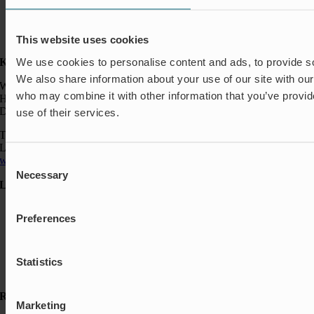
This website uses cookies
We use cookies to personalise content and ads, to provide soc
Kontakt:
We also share information about your use of our site with our
Wapro A/S
who may combine it with other information that you’ve provid
Hjorslevvej 27,
DK-5450 Otterup
use of their services.
Telefon: +45 64 82 40 00
Logistik: +45 64 82 40 00
wapro@wapro.com
Consent
Necessary
Selection
Løsninger
Akvakultur
Preferences
Boliger
Nedlukning & Styring
Oversvømmelsesbeskyttelse
Insektbeskyttelse & Lugtkontrol
Statistics
Strømningsregulering
Ressourcer
Marketing