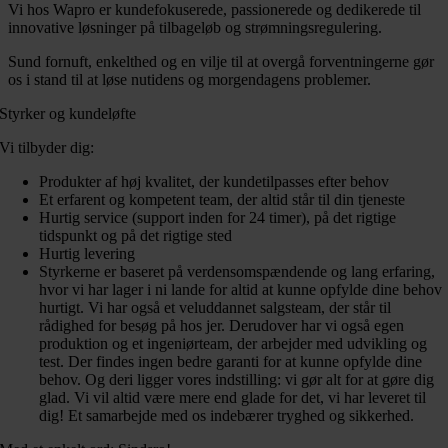
Vi hos Wapro er kundefokuserede, passionerede og dedikerede til
innovative løsninger på tilbageløb og strømningsregulering.
Sund fornuft, enkelthed og en vilje til at overgå forventningerne gør
os i stand til at løse nutidens og morgendagens problemer.
Styrker og kundeløfte
Vi tilbyder dig:
Produkter af høj kvalitet, der kundetilpasses efter behov
Et erfarent og kompetent team, der altid står til din tjeneste
Hurtig service (support inden for 24 timer), på det rigtige
tidspunkt og på det rigtige sted
Hurtig levering
Styrkerne er baseret på verdensomspændende og lang erfaring,
hvor vi har lager i ni lande for altid at kunne opfylde dine behov
hurtigt. Vi har også et veluddannet salgsteam, der står til
rådighed for besøg på hos jer. Derudover har vi også egen
produktion og et ingeniørteam, der arbejder med udvikling og
test. Der findes ingen bedre garanti for at kunne opfylde dine
behov. Og deri ligger vores indstilling: vi gør alt for at gøre dig
glad. Vi vil altid være mere end glade for det, vi har leveret til
dig! Et samarbejde med os indebærer tryghed og sikkerhed.