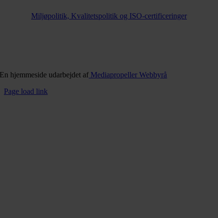
Miljøpolitik, Kvalitetspolitik og ISO-certificeringer
En hjemmeside udarbejdet af
Mediapropeller Webbyrå
Page load link