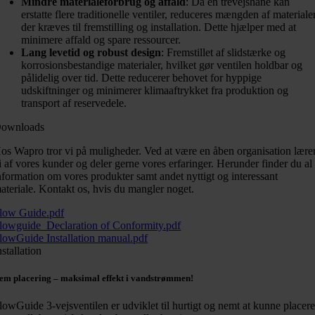
Mindre materialeforbrug og affald
: Da en trevejshane kan
erstatte flere traditionelle ventiler, reduceres mængden af materialer
der kræves til fremstilling og installation. Dette hjælper med at
minimere affald og spare ressourcer.
Lang levetid og robust design
: Fremstillet af slidstærke og
korrosionsbestandige materialer, hvilket gør ventilen holdbar og
pålidelig over tid. Dette reducerer behovet for hyppige
udskiftninger og minimerer klimaaftrykket fra produktion og
transport af reservedele.
ownloads
os Wapro tror vi på muligheder. Ved at være en åben organisation lære
i af vores kunder og deler gerne vores erfaringer. Herunder finder du al
nformation om vores produkter samt andet nyttigt og interessant
ateriale. Kontakt os, hvis du mangler noget.
low Guide.pdf
lowguide_Declaration of Conformity.pdf
lowGuide Installation manual.pdf
nstallation
em placering – maksimal effekt i vandstrømmen!
lowGuide 3-vejsventilen er udviklet til hurtigt og nemt at kunne placer