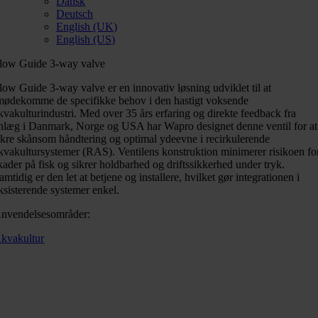
Dansk
Deutsch
English (UK)
English (US)
low Guide 3-way valve
low Guide 3-way valve er en innovativ løsning udviklet til at
mødekomme de specifikke behov i den hastigt voksende
kvakulturindustri. Med over 35 års erfaring og direkte feedback fra
nlæg i Danmark, Norge og USA har Wapro designet denne ventil for at
ikre skånsom håndtering og optimal ydeevne i recirkulerende
kvakultursystemer (RAS). Ventilens konstruktion minimerer risikoen fo
kader på fisk og sikrer holdbarhed og driftssikkerhed under tryk.
amtidig er den let at betjene og installere, hvilket gør integrationen i
ksisterende systemer enkel.
nvendelsesområder:
kvakultur