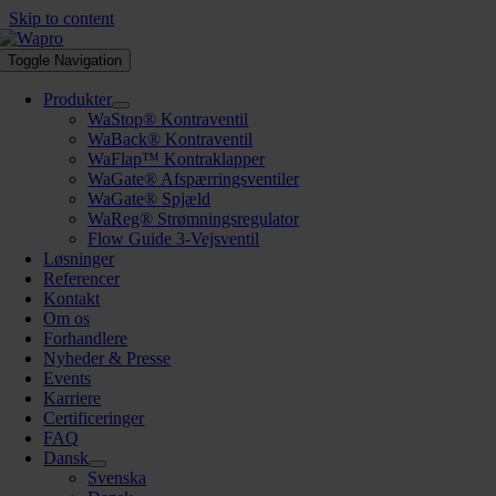
Skip to content
Toggle Navigation
Produkter
WaStop® Kontraventil
WaBack® Kontraventil
WaFlap™ Kontraklapper
WaGate® Afspærringsventiler
WaGate® Spjæld
WaReg® Strømningsregulator
Flow Guide 3-Vejsventil
Løsninger
Referencer
Kontakt
Om os
Forhandlere
Nyheder & Presse
Events
Karriere
Certificeringer
FAQ
Dansk
Svenska