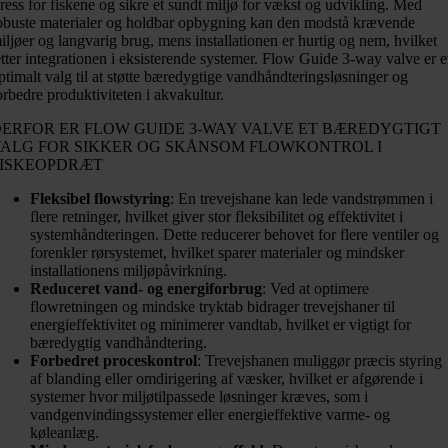
tress for fiskene og sikre et sundt miljø for vækst og udvikling. Med
obuste materialer og holdbar opbygning kan den modstå krævende
iljøer og langvarig brug, mens installationen er hurtig og nem, hvilket
etter integrationen i eksisterende systemer. Flow Guide 3-way valve er e
ptimalt valg til at støtte bæredygtige vandhåndteringsløsninger og
orbedre produktiviteten i akvakultur.
ERFOR ER FLOW GUIDE 3-WAY VALVE ET BÆREDYGTIGT
VALG FOR SIKKER OG SKÅNSOM FLOWKONTROL I
FISKEOPDRÆT
Fleksibel flowstyring
: En trevejshane kan lede vandstrømmen i
flere retninger, hvilket giver stor fleksibilitet og effektivitet i
systemhåndteringen. Dette reducerer behovet for flere ventiler og
forenkler rørsystemet, hvilket sparer materialer og mindsker
installationens miljøpåvirkning.
Reduceret vand- og energiforbrug
: Ved at optimere
flowretningen og mindske tryktab bidrager trevejshaner til
energieffektivitet og minimerer vandtab, hvilket er vigtigt for
bæredygtig vandhåndtering.
Forbedret proceskontrol
: Trevejshanen muliggør præcis styring
af blanding eller omdirigering af væsker, hvilket er afgørende i
systemer hvor miljøtilpassede løsninger kræves, som i
vandgenvindingssystemer eller energieffektive varme- og
køleanlæg.