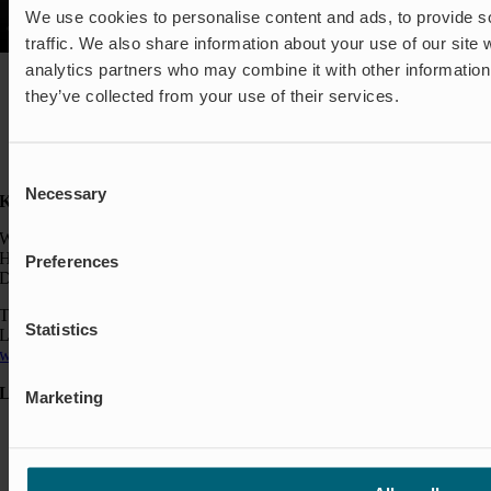
We use cookies to personalise content and ads, to provide s
traffic. We also share information about your use of our site 
analytics partners who may combine it with other information 
they’ve collected from your use of their services.
Consent
Necessary
Selection
Kontakt:
Wapro A/S
Hjorslevvej 27,
Preferences
DK-5450 Otterup
Telefon: +45 64 82 40 00
Statistics
Logistik: +45 64 82 40 00
wapro@wapro.com
Løsninger
Marketing
Akvakultur
Boliger
Nedlukning & Styring
Oversvømmelsesbeskyttelse