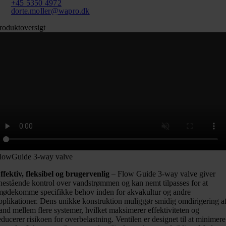
+45 5350 4972
dorte.moller@wapro.dk
roduktoversigt
lowGuide 3-way valve
ffektiv, fleksibel og brugervenlig
– Flow Guide 3-way valve giver
nestående kontrol over vandstrømmen og kan nemt tilpasses for at
mødekomme specifikke behov inden for akvakultur og andre
pplikationer. Dens unikke konstruktion muliggør smidig omdirigering a
and mellem flere systemer, hvilket maksimerer effektiviteten og
educerer risikoen for overbelastning. Ventilen er designet til at minimere