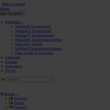
Skip to content
oggle Navigation
Produkter
WaStop® Kontraventil
WaBack® Kontraventil
WaFlap™ Kontraklapper
WaGate® Afspærringsventiler
WaGate® Spjæld
WaReg® Strømningsregulator
Flow Guide 3-Vejsventil
Løsninger
Kontakt
Referencer
Om os
 for:
Dansk
Svenska
Dansk
Deutsch