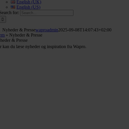
English (UK)
English (US)
Search for:
Nyheder & Presse
waproadmin
2025-09-08T14:07:43+02:00
em
»
Nyheder & Presse
heder & Presse
r kan du læse nyheder og inspiration fra Wapro.