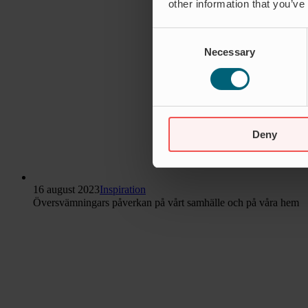
other information that you’ve
Consent
Necessary
Selection
Deny
16 august 2023
Inspiration
Översvämningars påverkan på vårt samhälle och på våra hem