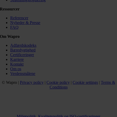
Ressourcer
Referencer
Nyheder & Presse
FAQ
Om Wapro
Adfærdskodeks
Bæredygtighed
Certificeringer
Karriere
Kontakt
Om os
Verdensmålene
© Wapro |
Privacy policy
|
Cookie policy
|
Cookie settings
|
Terms &
Conditions
Miljøpolitik, Kvalitetspolitik og ISO-certificeringer