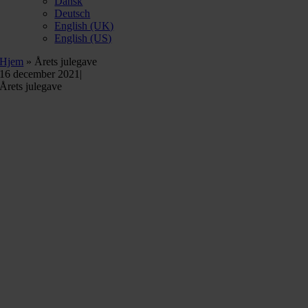
Dansk
Deutsch
English (UK)
English (US)
Hjem
»
Årets julegave
16 december 2021
|
Årets julegave