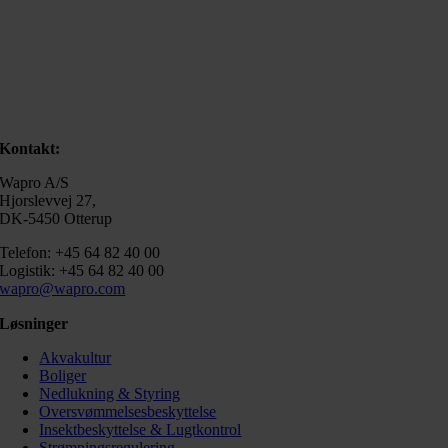
Kontakt:
Wapro A/S
Hjorslevvej 27,
DK-5450 Otterup
Telefon: +45 64 82 40 00
Logistik: +45 64 82 40 00
wapro@wapro.com
Løsninger
Akvakultur
Boliger
Nedlukning & Styring
Oversvømmelsesbeskyttelse
Insektbeskyttelse & Lugtkontrol
Strømningsregulering