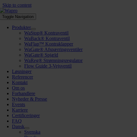
Skip to content
Toggle Navigation
Produkter
WaStop® Kontraventil
WaBack® Kontraventil
WaFlap™ Kontraklapper
WaGate® Afspærringsventiler
WaGate® Spjæld
WaReg® Strømningsregulator
Flow Guide 3-Vejsventil
Løsninger
Referencer
Kontakt
Om os
Forhandlere
Nyheder & Presse
Events
Karriere
Certificeringer
FAQ
Dansk
Svenska