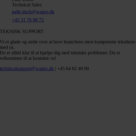
Technical Sales
palle.duch@wapro.dk
+45 31 76 98 72
TEKNISK SUPPORT
Vi er glade og stolte over at have branchens mest kompetente teknikere
med os.
De er alltid klar til at hjælpe dig med tekniske problemer. Du er
velkommen til at kontakte os!
technicalsupport@wapro.dk
| +45 64 82 40 00