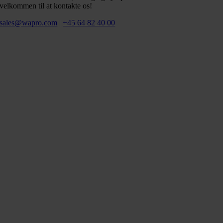
velkommen til at kontakte os!
sales@wapro.com
|
+45 64 82 40 00