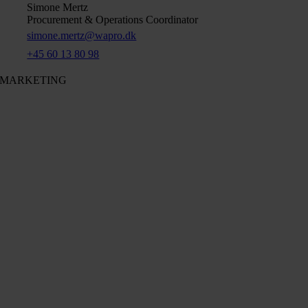
Simone Mertz
Procurement & Operations Coordinator
simone.mertz@wapro.dk
+45 60 13 80 98
MARKETING