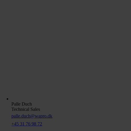
Palle Duch
Technical Sales
palle.duch@wapro.dk
+45 31 76 98 72