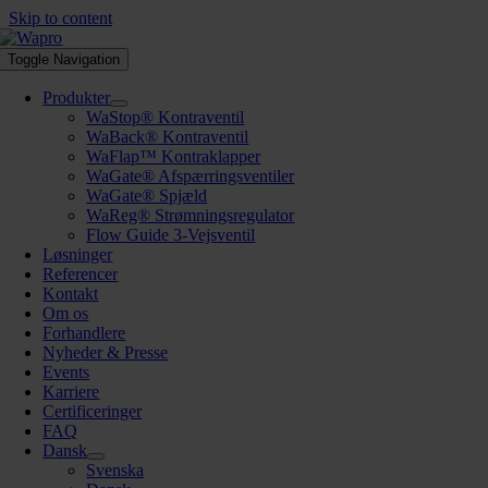
Skip to content
Toggle Navigation
Produkter
WaStop® Kontraventil
WaBack® Kontraventil
WaFlap™ Kontraklapper
WaGate® Afspærringsventiler
WaGate® Spjæld
WaReg® Strømningsregulator
Flow Guide 3-Vejsventil
Løsninger
Referencer
Kontakt
Om os
Forhandlere
Nyheder & Presse
Events
Karriere
Certificeringer
FAQ
Dansk
Svenska