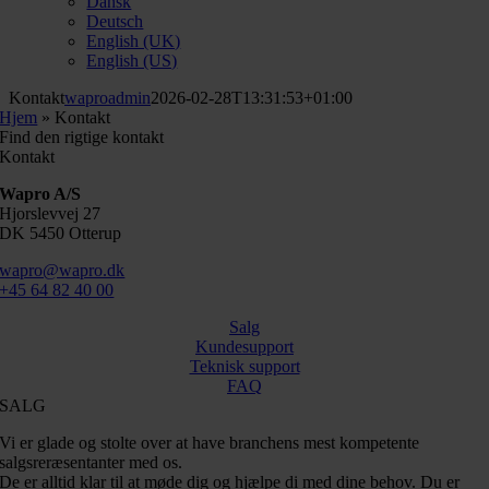
Dansk
Deutsch
English (UK)
English (US)
Kontakt
waproadmin
2026-02-28T13:31:53+01:00
Hjem
»
Kontakt
Find den rigtige kontakt
Kontakt
Wapro A/S
Hjorslevvej 27
DK 5450 Otterup
wapro@wapro.dk
+45 64 82 40 00
Salg
Kundesupport
Teknisk support
FAQ
SALG
Vi er glade og stolte over at have branchens mest kompetente
salgsreræsentanter med os.
De er alltid klar til at møde dig og hjælpe di med dine behov. Du er