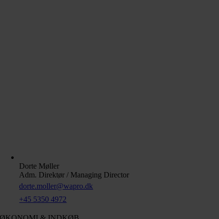
Dorte Møller
Adm. Direktør / Managing Director
dorte.moller@wapro.dk
+45 5350 4972
ØKONOMI & INDKØB