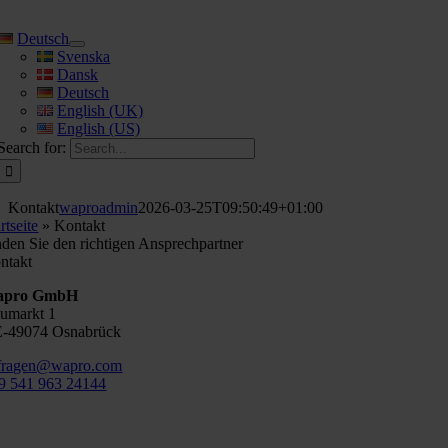
Deutsch
Svenska
Dansk
Deutsch
English (UK)
English (US)
Search for:
Kontakt
waproadmin
2026-03-25T09:50:49+01:00
rtseite
»
Kontakt
nden Sie den richtigen Ansprechpartner
ntakt
apro GmbH
umarkt 1
-49074 Osnabrück
fragen@wapro.com
9 541 963 24144