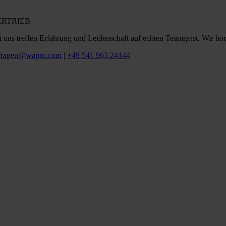
ERTRIEB
i uns treffen Erfahrung und Leidenschaft auf echten Teamgeist. Wir hör
fragen@wapro.com
|
+49 541 963 24144