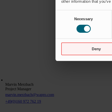
other information that you’ve
Consent
Necessary
Selection
Deny
Marvin Merzbach
Project Manager
marvin.merzbach@wapro.com
+49(0)160 972 762 19