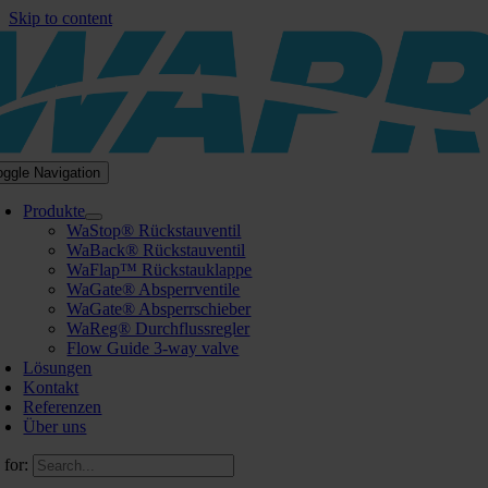
Skip to content
oggle Navigation
Produkte
WaStop® Rückstauventil
WaBack® Rückstauventil
WaFlap™ Rückstauklappe
WaGate® Absperrventile
WaGate® Absperrschieber
WaReg® Durchflussregler
Flow Guide 3-way valve
Lösungen
Kontakt
Referenzen
Über uns
 for: