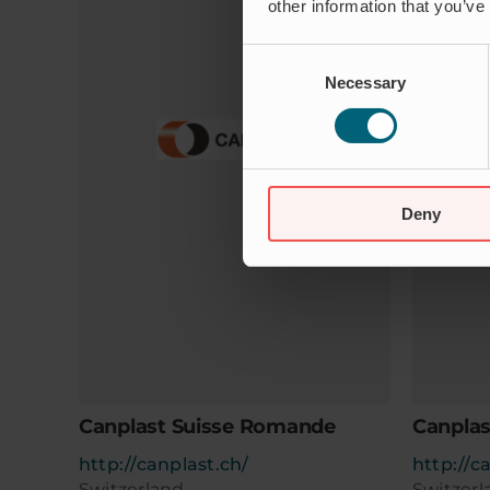
other information that you’ve
Consent
Necessary
Selection
Deny
Canplast Suisse Romande
Canplas
http://canplast.ch/
http://c
Switzerland
Switzerl