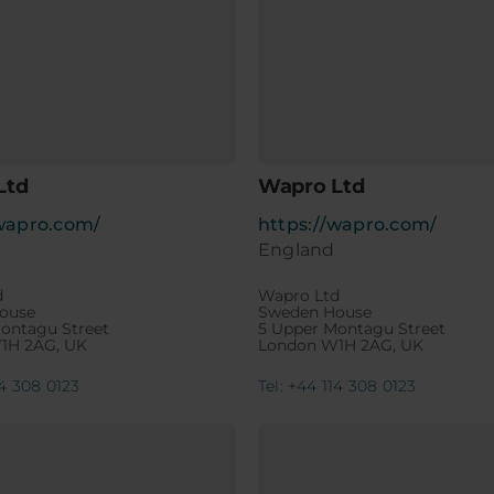
Ltd
Wapro Ltd
/wapro.com/
https://wapro.com/
England
d
Wapro Ltd
ouse
Sweden House
ontagu Street
5 Upper Montagu Street
1H 2AG, UK
London W1H 2AG, UK
14 308 0123
Tel: +44 114 308 0123