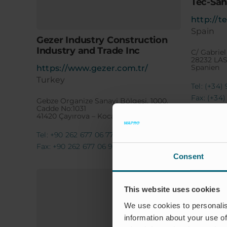
Tec-San
http://t
Spain
Gezer Industry Construction
Industry and Trade Inc
C/ Gabriel
28232 LAS
Spanien
https://www.gezer.com.tr/
Turkey
Tel: (+34)
Fax: (+34)
Gebze Organize Sanayi Bölgesi, 1000.
Cadde No:1031
41420 Çayırova – Kocaeli / TURKIYE
Tel: +90 262 677 06 77
Fax: +90 262 677 06 96 - 97
Consent
This website uses cookies
We use cookies to personalis
information about your use of