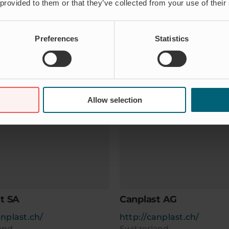
 provided to them or that they’ve collected from your use of their
Preferences
Statistics
Allow selection
t SA
Canplast AG
anplast.ch/
http://canplast.ch/
and
Switzerland