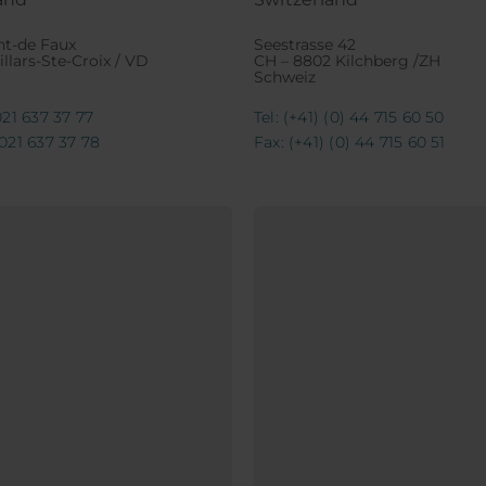
nt-de Faux
Seestrasse 42
llars-Ste-Croix / VD
CH – 8802 Kilchberg /ZH
Schweiz
 021 637 37 77
Tel: (+41) (0) 44 715 60 50
 021 637 37 78
Fax: (+41) (0) 44 715 60 51