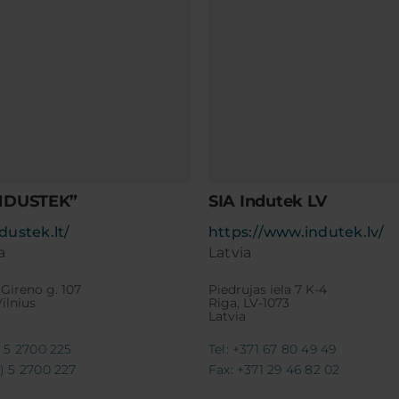
NDUSTEK”
SIA Indutek LV
dustek.lt/
https://www.indutek.lv/
a
Latvia
 Gireno g. 107
Piedrujas iela 7 K-4
ilnius
Riga, LV-1073
Latvia
) 5 2700 225
Tel: +371 67 80 49 49
0) 5 2700 227
Fax: +371 29 46 82 02