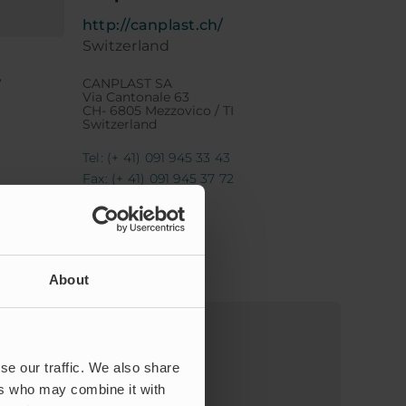
http://canplast.ch/
Switzerland
CANPLAST SA
/
Via Cantonale 63
CH- 6805 Mezzovico / TI
Switzerland
Tel: (+ 41) 091 945 33 43
Fax: (+ 41) 091 945 37 72
About
se our traffic. We also share
ers who may combine it with