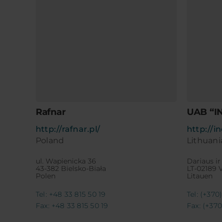
Rafnar
UAB “I
http://rafnar.pl/
http://in
Poland
Lithuani
ul. Wapienicka 36
Dariaus ir
43-382 Bielsko-Biała
LT-02189 V
Polen
Litauen
Tel: +48 33 815 50 19
Tel: (+370
Fax: +48 33 815 50 19
Fax: (+37