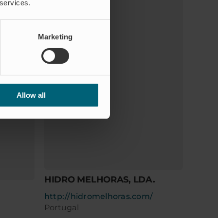
 services.
Marketing
Allow all
HIDRO MELHORAS, LDA.
http://hidromelhoras.com/
Portugal