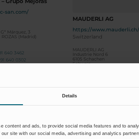
 – Grupo Mejoras
ec-san.com/
MAUDERLI AG
https://www.mauderli.ch
 Gª Márquez, 3
Switzerland
 ROZAS (Madrid)
MAUDERLI AG
 91 640 3462
Industrie Nord 6
6105 Schachen
 91 640 0302
Schweiz
Tel: +41 41 497 34 34
Details
e content and ads, to provide social media features and to analy
 our site with our social media, advertising and analytics partn