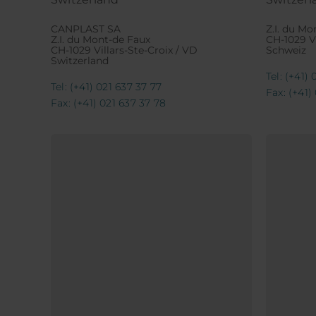
CANPLAST SA
Z.I. du Mo
Z.I. du Mont-de Faux
CH-1029 Vi
CH-1029 Villars-Ste-Croix / VD
Schweiz
Switzerland
Tel: (+41)
Tel: (+41) 021 637 37 77
Fax: (+41)
Fax: (+41) 021 637 37 78