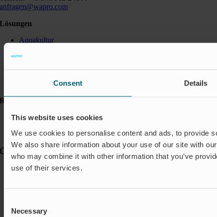
anfragen@wapro.com
Lösungen
Aquakultur
Hochwasserschutz
Abschalt & Steuerung
Abflussregelung
Haushalt
Consent
Details
Insektenschutz & Geruchskontrolle
Ressourcen
FAQ
This website uses cookies
Neuigkeiten & Presse
We use cookies to personalise content and ads, to provide soc
Referenzen
We also share information about your use of our site with our
Über Wapro
who may combine it with other information that you’ve provid
use of their services.
Karriere
Kontakt
Nachhaltigkeit
Über uns und unsere Lebenseinstellung
Consent
Verhaltenskodex
Necessary
Zertifizierungen
Selection