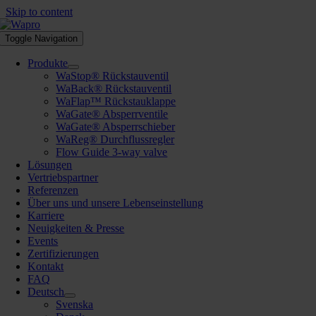
Skip to content
Toggle Navigation
Produkte
WaStop® Rückstauventil
WaBack® Rückstauventil
WaFlap™ Rückstauklappe
WaGate® Absperrventile
WaGate® Absperrschieber
WaReg® Durchflussregler
Flow Guide 3-way valve
Lösungen
Vertriebspartner
Referenzen
Über uns und unsere Lebenseinstellung
Karriere
Neuigkeiten & Presse
Events
Zertifizierungen
Kontakt
FAQ
Deutsch
Svenska