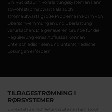
Zertifi
Ein Rückstau in Rohrleitungssystemen kann
sowohl stromabwärts als auch
Ko
stromaufwärts große Probleme in Form von
Überschwemmungen und Überlastung
verursachen. Die genaueren Gründe für die
De
Regulierung eines Abflusses können
unterschiedlich sein und unterschiedliche
Lösungen erfordern.
TILBAGESTRØMNING I
RØRSYSTEMER
Ein Rückstau in Rohrleitungssystemen kann sowohl