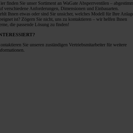
ier finden Sie unser Sortiment an WaGate Absperrventilen – abgestim
uf verschiedene Anforderungen, Dimensionen und Einbauarten.
ehlt Ihnen etwas oder sind Sie unsicher, welches Modell für Ihre Anlag
eeignet ist? Zögern Sie nicht, uns zu kontaktieren – wir helfen Ihnen
erne, die passende Lösung zu finden!
INTERESSIERT?
ontaktieren Sie unseren zuständigen Vertriebsmitarbeiter für weitere
nformationen.