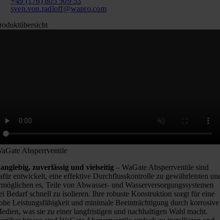
+49 (176) 805 509 53
sven.von.radloff@wapro.com
roduktübersicht
aGate Absperrventile
anglebig, zuverlässig und vielseitig
– WaGate Absperrventile sind
afür entwickelt, eine effektive Durchflusskontrolle zu gewährleisten un
rmöglichen es, Teile von Abwasser- und Wasserversorgungssystemen
ei Bedarf schnell zu isolieren. Ihre robuste Konstruktion sorgt für eine
ohe Leistungsfähigkeit und minimale Beeinträchtigung durch korrosive
edien, was sie zu einer langfristigen und nachhaltigen Wahl macht.