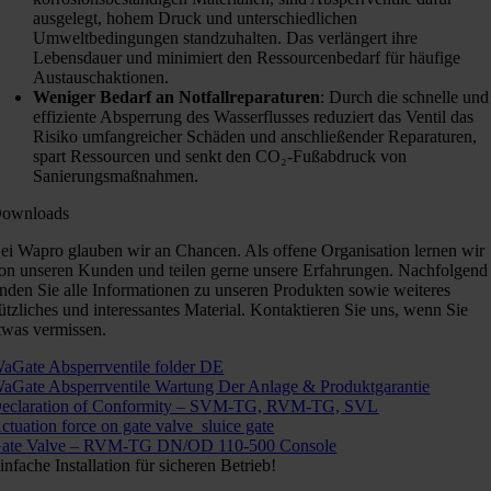
ausgelegt, hohem Druck und unterschiedlichen
Umweltbedingungen standzuhalten. Das verlängert ihre
Lebensdauer und minimiert den Ressourcenbedarf für häufige
Austauschaktionen.
Weniger Bedarf an Notfallreparaturen
: Durch die schnelle und
effiziente Absperrung des Wasserflusses reduziert das Ventil das
Risiko umfangreicher Schäden und anschließender Reparaturen,
spart Ressourcen und senkt den CO₂-Fußabdruck von
Sanierungsmaßnahmen.
ownloads
ei Wapro glauben wir an Chancen. Als offene Organisation lernen wir
on unseren Kunden und teilen gerne unsere Erfahrungen. Nachfolgend
inden Sie alle Informationen zu unseren Produkten sowie weiteres
ützliches und interessantes Material. Kontaktieren Sie uns, wenn Sie
twas vermissen.
aGate Absperrventile folder DE
aGate Absperrventile Wartung Der Anlage & Produktgarantie
eclaration of Conformity – SVM-TG, RVM-TG, SVL
ctuation force on gate valve_sluice gate
ate Valve – RVM-TG DN/OD 110-500 Console
infache Installation für sicheren Betrieb!