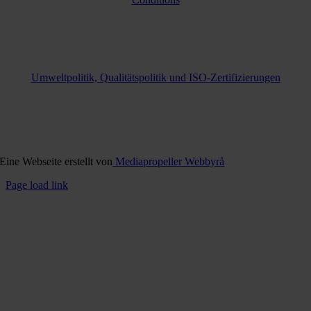
Umweltpolitik, Qualitätspolitik und ISO-Zertifizierungen
Eine Webseite erstellt von
Mediapropeller Webbyrå
Page load link