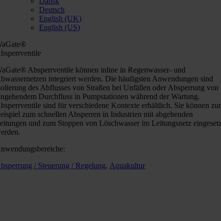
Dansk
Deutsch
English (UK)
English (US)
aGate®
bsperrventile
aGate® Absperrventile können inline in Regenwasser- und
bwassernetzen integriert werden. Die häufigsten Anwendungen sind
solierung des Abflusses von Straßen bei Unfällen oder Absperrung von
ingehendem Durchfluss in Pumpstationen während der Wartung.
bsperrventile sind für verschiedene Kontexte erhältlich. Sie können z
eispiel zum schnellen Absperren in Industrien mit abgehenden
eitungen und zum Stoppen von Löschwasser im Leitungsnetz eingesetz
erden.
nwendungsbereiche:
bsperrung / Steuerung / Regelung,
Aquakultur