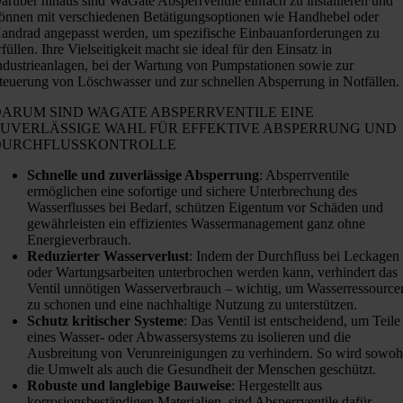
arüber hinaus sind WaGate Absperrventile einfach zu installieren und
önnen mit verschiedenen Betätigungsoptionen wie Handhebel oder
andrad angepasst werden, um spezifische Einbauanforderungen zu
rfüllen. Ihre Vielseitigkeit macht sie ideal für den Einsatz in
ndustrieanlagen, bei der Wartung von Pumpstationen sowie zur
teuerung von Löschwasser und zur schnellen Absperrung in Notfällen.
DARUM SIND WAGATE ABSPERRVENTILE EINE
ZUVERLÄSSIGE WAHL FÜR EFFEKTIVE ABSPERRUNG UND
DURCHFLUSSKONTROLLE
Schnelle und zuverlässige Absperrung
: Absperrventile
ermöglichen eine sofortige und sichere Unterbrechung des
Wasserflusses bei Bedarf, schützen Eigentum vor Schäden und
gewährleisten ein effizientes Wassermanagement ganz ohne
Energieverbrauch.
Reduzierter Wasserverlust
: Indem der Durchfluss bei Leckagen
oder Wartungsarbeiten unterbrochen werden kann, verhindert das
Ventil unnötigen Wasserverbrauch – wichtig, um Wasserressource
zu schonen und eine nachhaltige Nutzung zu unterstützen.
Schutz kritischer Systeme
: Das Ventil ist entscheidend, um Teile
eines Wasser- oder Abwassersystems zu isolieren und die
Ausbreitung von Verunreinigungen zu verhindern. So wird sowoh
die Umwelt als auch die Gesundheit der Menschen geschützt.
Robuste und langlebige Bauweise
: Hergestellt aus
korrosionsbeständigen Materialien, sind Absperrventile dafür