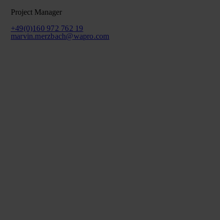
Project Manager
+49(0)160 972 762 19
marvin.merzbach@wapro.com