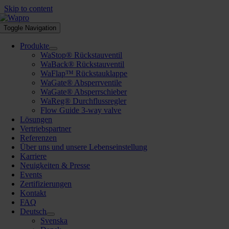
Skip to content
Toggle Navigation
Produkte
WaStop® Rückstauventil
WaBack® Rückstauventil
WaFlap™ Rückstauklappe
WaGate® Absperrventile
WaGate® Absperrschieber
WaReg® Durchflussregler
Flow Guide 3-way valve
Lösungen
Vertriebspartner
Referenzen
Über uns und unsere Lebenseinstellung
Karriere
Neuigkeiten & Presse
Events
Zertifizierungen
Kontakt
FAQ
Deutsch
Svenska