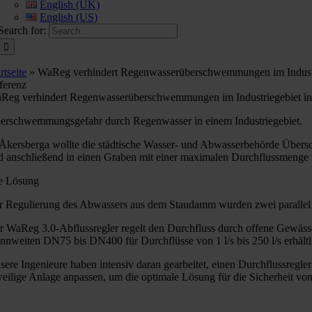
English (UK)
English (US)
Search for:
rtseite
»
WaReg verhindert Regenwasserüberschwemmungen im Industr
ferenz
Reg verhindert Regenwasserüberschwemmungen im Industriegebiet in
erschwemmungsgefahr durch Regenwasser in einem Industriegebiet.
 Åkersberga wollte die städtische Wasser- und Abwasserbehörde Über
d anschließend in einen Graben mit einer maximalen Durchflussmenge v
e Lösung
r Regulierung des Abwassers aus dem Staudamm wurden zwei parallel ge
r WaReg 3.0-Abflussregler regelt den Durchfluss durch offene Gewäss
nnweiten DN75 bis DN400 für Durchflüsse von 1 l/s bis 250 l/s erhältl
sere Ingenieure haben intensiv daran gearbeitet, einen Durchflussregle
weilige Anlage anpassen, um die optimale Lösung für die Sicherheit v