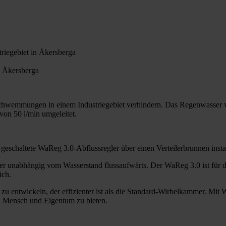
iegebiet in Åkersberga
 Åkersberga
schwemmungen in einem Industriegebiet verhindern. Das Regenwasser
on 50 l/min umgeleitet.
schaltete WaReg 3.0-Abflussregler über einen Verteilerbrunnen install
er unabhängig vom Wasserstand flussaufwärts. Der WaReg 3.0 ist für
ich.
r zu entwickeln, der effizienter ist als die Standard-Wirbelkammer. Mi
on Mensch und Eigentum zu bieten.