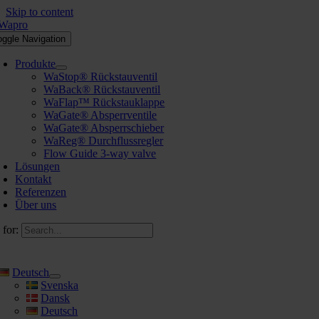
Skip to content
oggle Navigation
Produkte
WaStop® Rückstauventil
WaBack® Rückstauventil
WaFlap™ Rückstauklappe
WaGate® Absperrventile
WaGate® Absperrschieber
WaReg® Durchflussregler
Flow Guide 3-way valve
Lösungen
Kontakt
Referenzen
Über uns
 for:
Deutsch
Svenska
Dansk
Deutsch