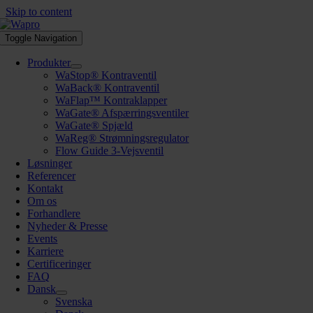
Skip to content
Toggle Navigation
Produkter
WaStop® Kontraventil
WaBack® Kontraventil
WaFlap™ Kontraklapper
WaGate® Afspærringsventiler
WaGate® Spjæld
WaReg® Strømningsregulator
Flow Guide 3-Vejsventil
Løsninger
Referencer
Kontakt
Om os
Forhandlere
Nyheder & Presse
Events
Karriere
Certificeringer
FAQ
Dansk
Svenska