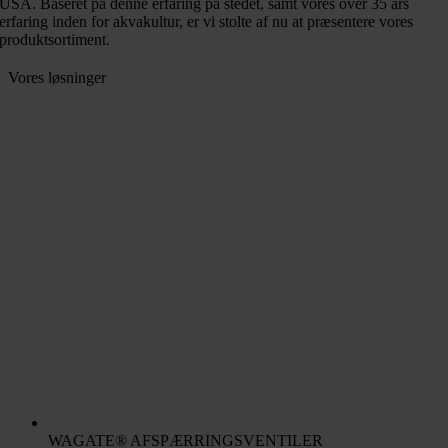
USA. Baseret på denne erfaring på stedet, samt vores over 35 års
erfaring inden for akvakultur, er vi stolte af nu at præsentere vores
produktsortiment.
Vores løsninger
WAGATE® AFSPÆRRINGSVENTILER