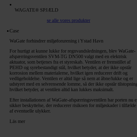
WAGATE® SPJÆLD
se alle vores produkter
Case
WaGate forhindrer miljøforurening i Ystad Havn
For hurtigt at kunne lukke for regnvandsledningen, blev WaGate-
afspærringsventilen SVM-TG DN500 valgt med en elektrisk
aktuator, som betjenes fra et styreskab. Ventilen er fremstillet af
PEHD og syrebestandigt stål, hvilket betyder, at der ikke opstår
korrosion mellem materialerne, hvilket igen reducerer drift og
vedligeholdelse. Ventilen er altid lige så nem at åbne/lukke og er
udstyret med en selvrensende lomme, så der ikke opstår tilstopnin
hvilket betyder, at ventilen altid kan lukkes maksimalt.
Efter installationen af ​​WaGate-afspærringsventilen har porten nu 
sikker beskyttelse, der reducerer risikoen for miljøskader i tilfælde
af eventuelle ulykker.
Läs mer