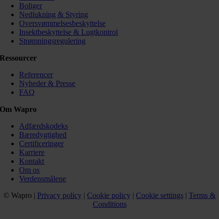
Boliger
Nedlukning & Styring
Oversvømmelsesbeskyttelse
Insektbeskyttelse & Lugtkontrol
Strømningsregulering
Ressourcer
Referencer
Nyheder & Presse
FAQ
Om Wapro
Adfærdskodeks
Bæredygtighed
Certificeringer
Karriere
Kontakt
Om os
Verdensmålene
© Wapro |
Privacy policy
|
Cookie policy
|
Cookie settings
|
Terms &
Conditions