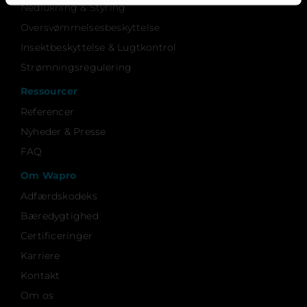
Nedlukning & Styring
Oversvømmelsesbeskyttelse
Insektbeskyttelse & Lugtkontrol
Strømningsregulering
Ressourcer
Referencer
Nyheder & Presse
FAQ
Om Wapro
Adfærdskodeks
Bæredygtighed
Certificeringer
Karriere
Kontakt
Om os