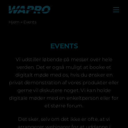
Skip
to
Tog
content
Navi
Hjem
»
Events
Produkter
Løsninger
EVENTS
Referencer
Vi udstiller løbende på messer over hele
Kontakt
verden. Det er også muligt at booke et
digitalt møde med os, hvis du ønsker en
Om os
privat demonstration af vores produkter eller
Forhandlere
gerne vil diskutere noget. Vi kan holde
digitale møder med en enkeltperson eller for
Nyheder & Presse
et større forum.
Events
Det sker, selv om det ikke er ofte, at vi
arrangerer webinarer for at uddanne i