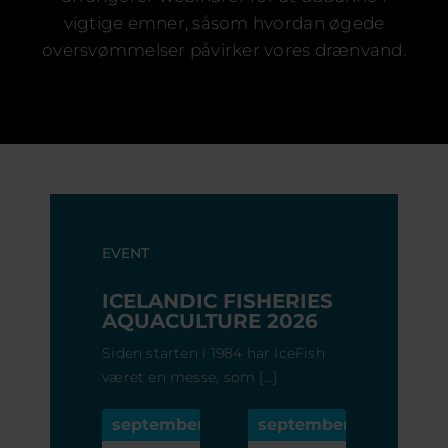
Karriere
vigtige emner, såsom hvordan øgede
Certificeringer
oversvømmelser påvirker vores drænvand.
FAQ
Dansk
EVENT
ICELANDIC FISHERIES
AQUACULTURE 2026
Siden starten i 1984 har IceFish
været en messe, som [...]
september
september