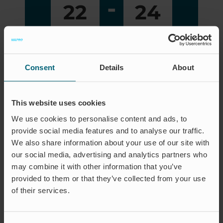
-
22
24
2026
2026
Läs mer
Consent
Details
About
This website uses cookies
We use cookies to personalise content and ads, to
provide social media features and to analyse our traffic.
We also share information about your use of our site with
EVENTS
our social media, advertising and analytics partners who
may combine it with other information that you’ve
BESTIL TID
provided to them or that they’ve collected from your use
Her kan du nemt booke et møde
of their services.
med os. Vi ser frem til at høre fra
dig!