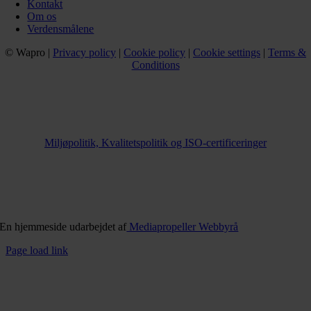
Kontakt
Om os
Verdensmålene
© Wapro |
Privacy policy
|
Cookie policy
|
Cookie settings
|
Terms &
Conditions
Miljøpolitik, Kvalitetspolitik og ISO-certificeringer
En hjemmeside udarbejdet af
Mediapropeller Webbyrå
Page load link