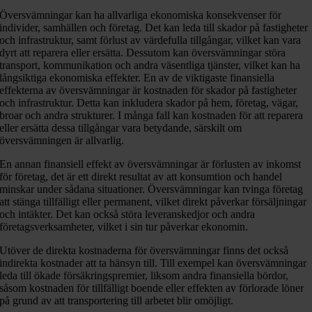
Översvämningar kan ha allvarliga ekonomiska konsekvenser för
individer, samhällen och företag. Det kan leda till skador på fastigheter
och infrastruktur, samt förlust av värdefulla tillgångar, vilket kan vara
dyrt att reparera eller ersätta. Dessutom kan översvämningar störa
transport, kommunikation och andra väsentliga tjänster, vilket kan ha
långsiktiga ekonomiska effekter. En av de viktigaste finansiella
effekterna av översvämningar är kostnaden för skador på fastigheter
och infrastruktur. Detta kan inkludera skador på hem, företag, vägar,
broar och andra strukturer. I många fall kan kostnaden för att reparera
eller ersätta dessa tillgångar vara betydande, särskilt om
översvämningen är allvarlig.
En annan finansiell effekt av översvämningar är förlusten av inkomst
för företag, det är ett direkt resultat av att konsumtion och handel
minskar under sådana situationer. Översvämningar kan tvinga företag
att stänga tillfälligt eller permanent, vilket direkt påverkar försäljningar
och intäkter. Det kan också störa leveranskedjor och andra
företagsverksamheter, vilket i sin tur påverkar ekonomin.
Utöver de direkta kostnaderna för översvämningar finns det också
indirekta kostnader att ta hänsyn till. Till exempel kan översvämningar
leda till ökade försäkringspremier, liksom andra finansiella bördor,
såsom kostnaden för tillfälligt boende eller effekten av förlorade löner
på grund av att transportering till arbetet blir omöjligt.