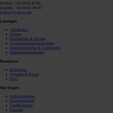
Telefon: +45 64 82 40 00
Logistik: +45 64 82 40 00
wapro@wapro.com
Løsninger
Akvakultur
Boliger
Nedlukning & Styring
Oversvømmelsesbeskyttelse
Insektbeskyttelse & Lugtkontrol
Strømningsregulering
Ressourcer
Referencer
Nyheder & Presse
FAQ
Om Wapro
Adfærdskodeks
Bæredygtighed
Certificeringer
Karriere