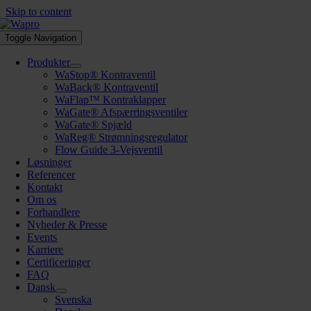
Skip to content
Toggle Navigation
Produkter
WaStop® Kontraventil
WaBack® Kontraventil
WaFlap™ Kontraklapper
WaGate® Afspærringsventiler
WaGate® Spjæld
WaReg® Strømningsregulator
Flow Guide 3-Vejsventil
Løsninger
Referencer
Kontakt
Om os
Forhandlere
Nyheder & Presse
Events
Karriere
Certificeringer
FAQ
Dansk
Svenska