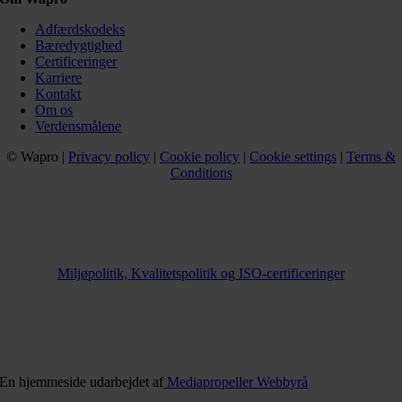
Adfærdskodeks
Bæredygtighed
Certificeringer
Karriere
Kontakt
Om os
Verdensmålene
© Wapro |
Privacy policy
|
Cookie policy
|
Cookie settings
|
Terms &
Conditions
Miljøpolitik, Kvalitetspolitik og ISO-certificeringer
En hjemmeside udarbejdet af
Mediapropeller Webbyrå