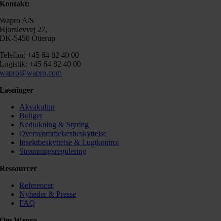
Kontakt:
Wapro A/S
Hjorslevvej 27,
DK-5450 Otterup
Telefon: +45 64 82 40 00
Logistik: +45 64 82 40 00
wapro@wapro.com
Løsninger
Akvakultur
Boliger
Nedlukning & Styring
Oversvømmelsesbeskyttelse
Insektbeskyttelse & Lugtkontrol
Strømningsregulering
Ressourcer
Referencer
Nyheder & Presse
FAQ
Om Wapro