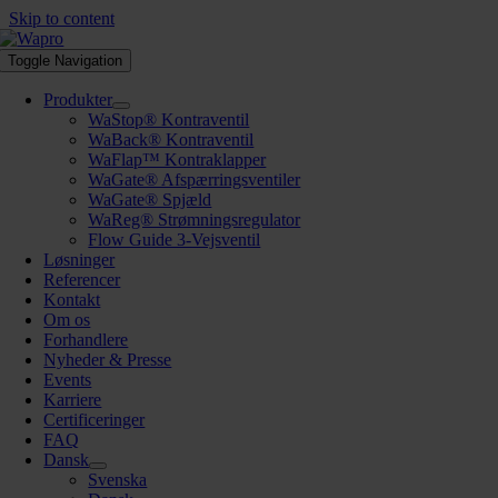
Skip to content
Toggle Navigation
Produkter
WaStop® Kontraventil
WaBack® Kontraventil
WaFlap™ Kontraklapper
WaGate® Afspærringsventiler
WaGate® Spjæld
WaReg® Strømningsregulator
Flow Guide 3-Vejsventil
Løsninger
Referencer
Kontakt
Om os
Forhandlere
Nyheder & Presse
Events
Karriere
Certificeringer
FAQ
Dansk
Svenska