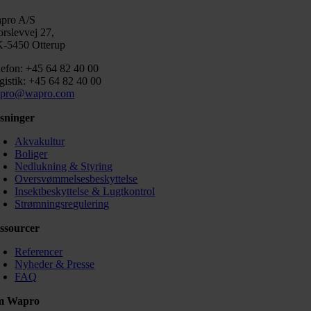
pro A/S
orslevvej 27,
-5450 Otterup
lefon: +45 64 82 40 00
gistik: +45 64 82 40 00
pro@wapro.com
sninger
Akvakultur
Boliger
Nedlukning & Styring
Oversvømmelsesbeskyttelse
Insektbeskyttelse & Lugtkontrol
Strømningsregulering
ssourcer
Referencer
Nyheder & Presse
FAQ
m Wapro