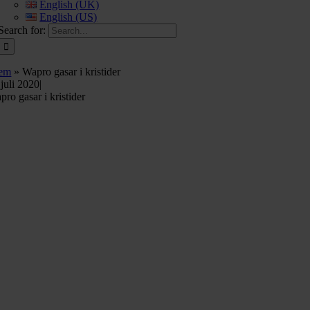
English (UK)
English (US)
Search for:
em
»
Wapro gasar i kristider
 juli 2020
|
ro gasar i kristider