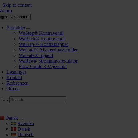
Skip to content
oggle Navigation
Produkter
WaStop® Kontraventil
WaBack® Kontraventil
WaFlap™ Kontraklapper
WaGate® Afspærringsventiler
WaGate® Spjæld
WaReg® Strømningsregulator
Flow Guide 3-Vejsventil
Løsninger
Kontakt
Referencer
Om os
 for:
Dansk
Svenska
Dansk
Deutsch