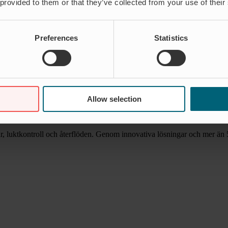
 provided to them or that they’ve collected from your use of their
äger Torgny Larsson, VD på Wapro. Vi bestämde oss för att gasa men med 
Preferences
Statistics
kostnadssidan och en del kom ”gratis” i och med att i stort sett alla mässo
 med bland annat webinars, virtuella möten och ökad digital närvaro. Pr
m i normala tider.
i juni nått vårt hittills bästa försäljningsresultat någonsin, säger Torg
Allow selection
r våra produkter till 49 länder. Just en stororder av backventiler till ett a
hända, men vi känner stor tillförsikt inför framtiden som ser ljus ut, avs
luktkontroll och återflöden. Genom innovativa lösningar och mer än 55