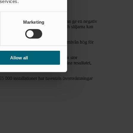
 services.
ett förbehåll att påverkan utifrån kan ge en negativ
Marketing
r har blivit inställda hittills i år och säljarna kan
oduktionen har hållit och håller lagernivån hög för
ny Larsson med ett leende. – Vi har en stor
Allow all
v de länderna, Kina, bidrog till det fina resultatet,
lutar Torgny Larsson.”
 000 installationer har tusentals översvämningar