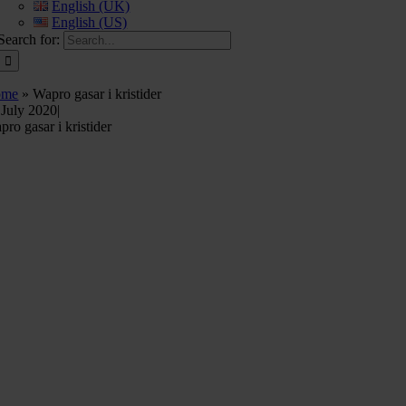
English (UK)
English (US)
Search for:
ome
»
Wapro gasar i kristider
 July 2020
|
ro gasar i kristider