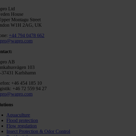
pro Ltd
eden House
Upper Montagu Street
ndon W1H 2AG, UK
one:
+44 794 0478 662
pro@wapro.com
ntact:
pro AB
nkahusvägen 103
-37431 Karlshamn
lefon: +46 454 185 10
gistik: +46 72 559 94 27
pro@wapro.com
lutions
Aquaculture
Flood protection
Flow regulation
Insect Protection & Odor Control