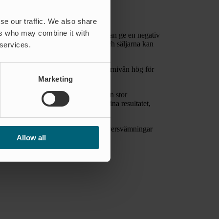
se our traffic. We also share
ers who may combine it with
ett förbehåll att påverkan utifrån kan ge en negativ
r har blivit inställda hittills i år och säljarna kan
 services.
oduktionen har hållit och håller lagernivån hög för
Marketing
ny Larsson med ett leende. – Vi har en stor
v de länderna, Kina, bidrog till det fina resultatet,
lutar Torgny Larsson.”
 000 installationer har tusentals översvämningar
Allow all