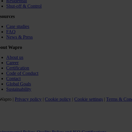
Residential
Shut-off & Control
sources
Case studies
FAQ
News & Press
out Wapro
About us
Career
Certification
Code of Conduct
Contact
Global Goals
Sustainability
Wapro |
Privacy policy
|
Cookie policy
|
Cookie settings
|
Terms & Cond