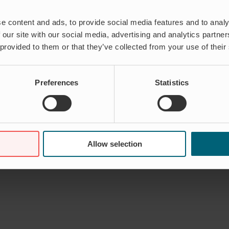
e content and ads, to provide social media features and to analy
 our site with our social media, advertising and analytics partn
äger Torgny Larsson, VD på Wapro. Vi bestämde oss för att gasa men med 
kostnadssidan och en del kom ”gratis” i och med att i stort sett alla mässo
 provided to them or that they’ve collected from your use of their
 med bland annat webinars, virtuella möten och ökad digital närvaro. Pr
m i normala tider.
Preferences
Statistics
i juni nått vårt hittills bästa försäljningsresultat någonsin, säger Torg
r våra produkter till 49 länder. Just en stororder av backventiler till ett a
hända, men vi känner stor tillförsikt inför framtiden som ser ljus ut, avs
luktkontroll och återflöden. Genom innovativa lösningar och mer än 55
Allow selection