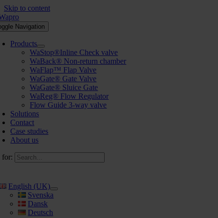
Skip to content
oggle Navigation
Products
WaStop®Inline Check valve
WaBack® Non-return chamber
WaFlap™ Flap Valve
WaGate® Gate Valve
WaGate® Sluice Gate
WaReg® Flow Regulator
Flow Guide 3-way valve
Solutions
Contact
Case studies
About us
 for:
English (UK)
Svenska
Dansk
Deutsch