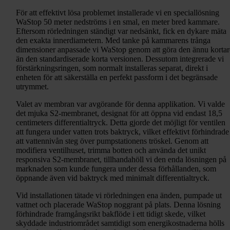
För att effektivt lösa problemet installerade vi en speciallösning
WaStop 50 meter nedströms i en smal, en meter bred kammare.
Eftersom rörledningen ständigt var nedsänkt, fick en dykare mäta
den exakta innerdiametern. Med tanke på kammarens trånga
dimensioner anpassade vi WaStop genom att göra den ännu kortar
än den standardiserade korta versionen. Dessutom integrerade vi
förstärkningsringen, som normalt installeras separat, direkt i
enheten för att säkerställa en perfekt passform i det begränsade
utrymmet.
Valet av membran var avgörande för denna applikation. Vi valde
det mjuka S2-membranet, designat för att öppna vid endast 18,5
centimeters differentialtryck. Detta gjorde det möjligt för ventilen
att fungera under vatten trots baktryck, vilket effektivt förhindrade
att vattennivån steg över pumpstationens tröskel. Genom att
modifiera ventilhuset, trimma botten och använda det unikt
responsiva S2-membranet, tillhandahöll vi den enda lösningen på
marknaden som kunde fungera under dessa förhållanden, som
öppnande även vid baktryck med minimalt differentialtryck.
Vid installationen tätade vi rörledningen ena änden, pumpade ut
vattnet och placerade WaStop noggrant på plats. Denna lösning
förhindrade framgångsrikt bakflöde i ett tidigt skede, vilket
skyddade industriområdet samtidigt som energikostnaderna hölls