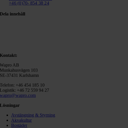
+46 (0)70- 854 38 24
Dela innehåll
Kontakt:
Wapro AB
Munkahusvägen 103
SE-37431 Karlshamn
Telefon: +46 454 185 10
Logistik: +46 72 559 94 27
wapro@wapro.com
Lösningar
Avstängning & Styrning
Akvakultur
Bostäder