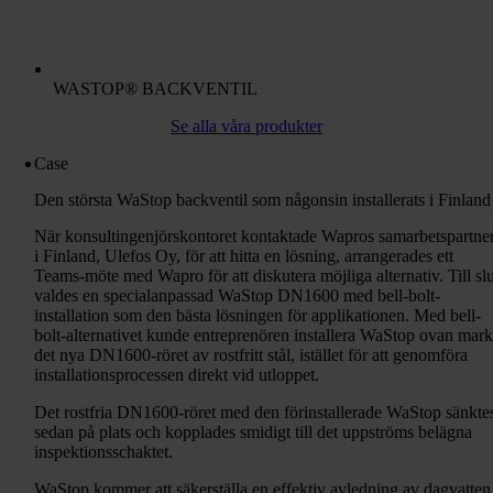
WASTOP® BACKVENTIL
Se alla våra produkter
Case
Den största WaStop backventil som någonsin installerats i Finland
När konsultingenjörskontoret kontaktade Wapros samarbetspartne
i Finland, Ulefos Oy, för att hitta en lösning, arrangerades ett
Teams-möte med Wapro för att diskutera möjliga alternativ. Till slu
valdes en specialanpassad WaStop DN1600 med bell-bolt-
installation som den bästa lösningen för applikationen. Med bell-
bolt-alternativet kunde entreprenören installera WaStop ovan mark
det nya DN1600-röret av rostfritt stål, istället för att genomföra
installationsprocessen direkt vid utloppet.
Det rostfria DN1600-röret med den förinstallerade WaStop sänkte
sedan på plats och kopplades smidigt till det uppströms belägna
inspektionsschaktet.
WaStop kommer att säkerställa en effektiv avledning av dagvatten