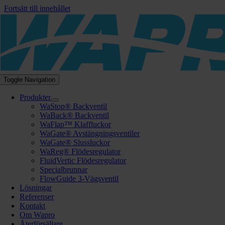
Fortsätt till innehållet
Toggle Navigation
Produkter
WaStop® Backventil
WaBack® Backventil
WaFlap™ Klaffluckor
WaGate® Avstängningsventiler
WaGate® Slussluckor
WaReg® Flödesregulator
FluidVertic Flödesregulator
Specialbrunnar
FlowGuide 3-Vägsventil
Lösningar
Referenser
Kontakt
Om Wapro
Återförsäljare