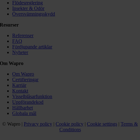
Flödesreglering
Insekter & Odör
Översvämningsskydd
Resurser
Referenser
FAQ
Fördjupande artiklar
Nyheter
Om Wapro
Om Wapro
Certifieringar
Karriär
Kontakt
Visselblåsarfunktion
Uppförandekod
Hållbarhet
Globala mål
© Wapro |
Privacy policy
|
Cookie policy
|
Cookie settings
|
Terms &
Conditions