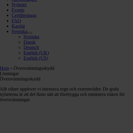
Nyheter
Events
Certifieringar
FAQ
Karriär
Svenska
Svenska
Dansk
Deutsch
English (UK)
English (US)
Hem
»
Översvämningsskydd
Lösningar
Översvämningsskydd
Allt oftare upplever vi intensiva regn och extremväder. De goda
nyheterna är att det finns sätt att förebygga och minimera risken för
översvämningar.