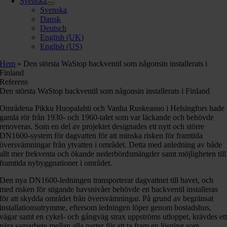
Svenska
Svenska
Dansk
Deutsch
English (UK)
English (US)
Hem
»
Den största WaStop backventil som någonsin installerats i
Finland
Referens
Den största WaStop backventil som någonsin installerats i Finland
Områdena Pikku Huopalahti och Vanha Ruskeasuo i Helsingfors hade
gamla rör från 1930- och 1960-talet som var läckande och behövde
renoveras. Som en del av projektet designades ett nytt och större
DN1600-system för dagvatten för att minska risken för framtida
översvämningar från ytvatten i området. Detta med anledning av både
allt mer frekventa och ökande nederbördsmängder samt möjligheten till
framtida nybyggnationer i området.
Den nya DN1600-ledningen transporterar dagvattnet till havet, och
med risken för stigande havsnivåer behövde en backventil installeras
för att skydda området från översvämningar. På grund av begränsat
installationsutrymme, eftersom ledningen löper genom bostadshus,
vägar samt en cykel- och gångväg strax uppströms utloppet, krävdes et
nära samarbete mellan alla parter för att ta fram en lösning som