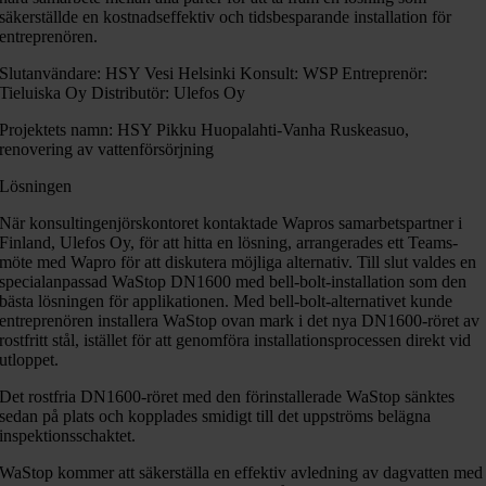
säkerställde en kostnadseffektiv och tidsbesparande installation för
entreprenören.
Slutanvändare: HSY Vesi Helsinki Konsult: WSP Entreprenör:
Tieluiska Oy Distributör: Ulefos Oy
Projektets namn: HSY Pikku Huopalahti-Vanha Ruskeasuo,
renovering av vattenförsörjning
Lösningen
När konsultingenjörskontoret kontaktade Wapros samarbetspartner i
Finland, Ulefos Oy, för att hitta en lösning, arrangerades ett Teams-
möte med Wapro för att diskutera möjliga alternativ. Till slut valdes en
specialanpassad WaStop DN1600 med bell-bolt-installation som den
bästa lösningen för applikationen. Med bell-bolt-alternativet kunde
entreprenören installera WaStop ovan mark i det nya DN1600-röret av
rostfritt stål, istället för att genomföra installationsprocessen direkt vid
utloppet.
Det rostfria DN1600-röret med den förinstallerade WaStop sänktes
sedan på plats och kopplades smidigt till det uppströms belägna
inspektionsschaktet.
WaStop kommer att säkerställa en effektiv avledning av dagvatten med