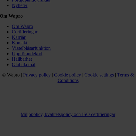
Nyheter
Om Wapro
Om Wapro
Certifieringar
Karriär
Kontakt
Visselblåsarfunktion
Uppförandekod
Hållbarhet
Globala mål
© Wapro |
Privacy policy
|
Cookie policy
|
Cookie settings
|
Terms &
Conditions
Miljöpolicy, kvalitetspolicy och ISO certifieringar