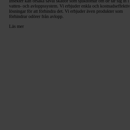
Insekter kan orsaka såväl skador som sjukdomar om de tar sig in i
vatten- och avloppssystem. Vi erbjuder enkla och kostnadseffekti
lösningar för att förhindra det. Vi erbjuder även produkter som
förhindrar odörer från avlopp.
Läs mer