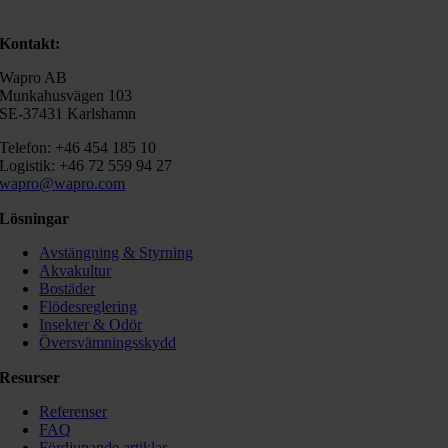
Kontakt:
Wapro AB
Munkahusvägen 103
SE-37431 Karlshamn
Telefon: +46 454 185 10
Logistik: +46 72 559 94 27
wapro@wapro.com
Lösningar
Avstängning & Styrning
Akvakultur
Bostäder
Flödesreglering
Insekter & Odör
Översvämningsskydd
Resurser
Referenser
FAQ
Fördjupande artiklar