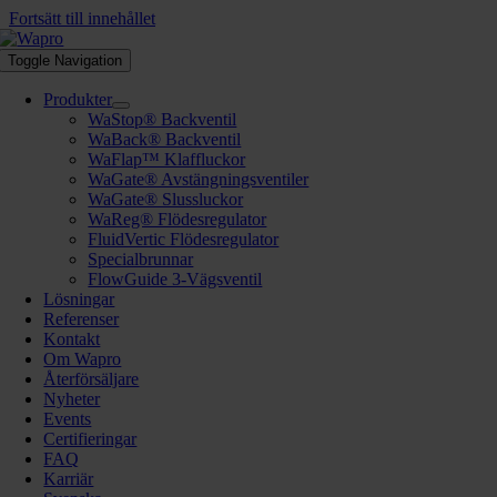
Fortsätt till innehållet
Toggle Navigation
Produkter
WaStop® Backventil
WaBack® Backventil
WaFlap™ Klaffluckor
WaGate® Avstängningsventiler
WaGate® Slussluckor
WaReg® Flödesregulator
FluidVertic Flödesregulator
Specialbrunnar
FlowGuide 3-Vägsventil
Lösningar
Referenser
Kontakt
Om Wapro
Återförsäljare
Nyheter
Events
Certifieringar
FAQ
Karriär