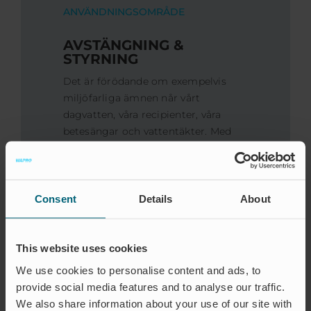
ANVÄNDNINGSOMRÅDE
AVSTÄNGNING &
STYRNING
Det är förödande om exempelvis
miljöfarliga ämnen når vårt
dagvatten, våra recipienter, våra
betesängar och vattentäkter. Med
våra lösningar för avstängning
säkerställer du exempelvis
haveriavstängning vid vägar och
industrier eller avstängning vid
Consent
Details
About
inkommande ledningar till
pumpstationer så att drift- och
underhållsarbeten enkelt kan utföras.
This website uses cookies
We use cookies to personalise content and ads, to
LÄS MER
provide social media features and to analyse our traffic.
We also share information about your use of our site with