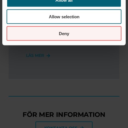
AKVAKULTUR
Akvakulturen är i en snabb
Allow selection
utveckling. För att verkligen förstå
vilka specifika produkter som behövs
Deny
i anläggningen krävs en ordentlig
praktisk erfarenhet.
LÄS MER
FÖR MER INFORMATION
KONTAKTA OSS