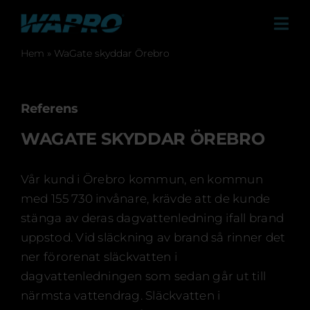
Fortsätt
till
Tog
innehållet
Navi
Hem
»
WaGate skyddar Örebro
Produkter
Lösningar
Referens
Referenser
WAGATE SKYDDAR ÖREBRO
Kontakt
Vår kund i Örebro kommun, en kommun
Om Wapro
med 155 730 invånare, krävde att de kunde
Återförsäljare
stänga av deras dagvattenledning ifall brand
uppstod. Vid släckning av brand så rinner det
Nyheter
ner förorenat släckvatten i
dagvattenledningen som sedan går ut till
Events
närmsta vattendrag. Släckvatten i