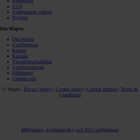
Referenser
FAQ
Fördjupande artiklar
Nyheter
Om Wapro
Om Wapro
Certifieringar
Karriär
Kontakt
Visselblåsarfunktion
Uppförandekod
Hållbarhet
Globala mål
© Wapro |
Privacy policy
|
Cookie policy
|
Cookie settings
|
Terms &
Conditions
Miljöpolicy, kvalitetspolicy och ISO certifieringar