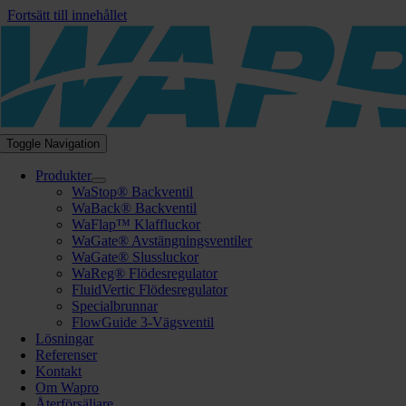
Fortsätt till innehållet
Toggle Navigation
Produkter
WaStop® Backventil
WaBack® Backventil
WaFlap™ Klaffluckor
WaGate® Avstängningsventiler
WaGate® Slussluckor
WaReg® Flödesregulator
FluidVertic Flödesregulator
Specialbrunnar
FlowGuide 3-Vägsventil
Lösningar
Referenser
Kontakt
Om Wapro
Återförsäljare