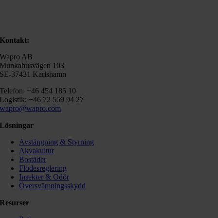
Kontakt:
Wapro AB
Munkahusvägen 103
SE-37431 Karlshamn
Telefon: +46 454 185 10
Logistik: +46 72 559 94 27
wapro@wapro.com
Lösningar
Avstängning & Styrning
Akvakultur
Bostäder
Flödesreglering
Insekter & Odör
Översvämningsskydd
Resurser