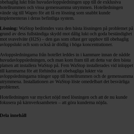
obehaglig lukt från huvudavloppsledningen upp till de exklusiva
hotellrummen och vissa gemensamma utrymmen. Hotelledningen
vände sig till Wapro för att få en lösning som snabbt kunde
implementeras i deras befintliga system.
Lösning:
WaStop bedömdes vara den bästa lösningen på problemet på
grund av dess fullständiga skydd mot dålig lukt och goda beständighet
mot svavelväte (H2S) – den gas som oftast ger upphov till obehaglig
avloppslukt och som också är dödlig i höga koncentrationer.
Avloppsledningarna från hotellet leddes in i kammare innan de nådde
huvudavloppsledningen, och man kom fram till att detta var den bästa
platsen att installera WaStop på. Fem WaStop installerades vid inloppet
till kammarna för att förhindra att obehagliga lukter via
avloppsledningarna tränger upp till hotellrummen och de gemensamma
utrymmena. Installationen av WaStop löste omedelbart det besvärliga
problemet.
Hotelledningen var mycket nöjd med lösningen och att de nu kunde
fokusera på kärnverksamheten – att göra kunderna nöjda.
Dela innehåll