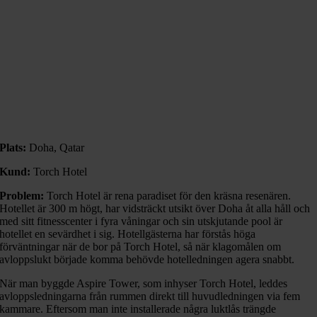
Plats:
Doha, Qatar
Kund:
Torch Hotel
Problem:
Torch Hotel är rena paradiset för den kräsna resenären.
Hotellet är 300 m högt, har vidsträckt utsikt över Doha åt alla håll och
med sitt fitnesscenter i fyra våningar och sin utskjutande pool är
hotellet en sevärdhet i sig. Hotellgästerna har förstås höga
förväntningar när de bor på Torch Hotel, så när klagomålen om
avloppslukt började komma behövde hotelledningen agera snabbt.
När man byggde Aspire Tower, som inhyser Torch Hotel, leddes
avloppsledningarna från rummen direkt till huvudledningen via fem
kammare. Eftersom man inte installerade några luktlås trängde