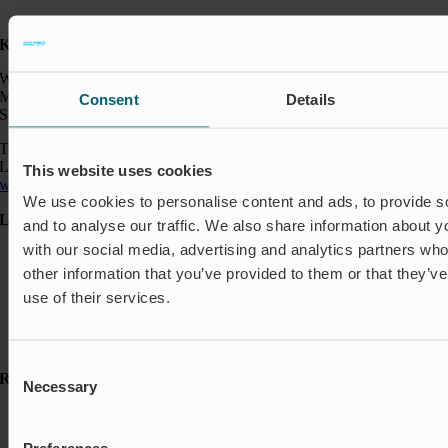
Kontakt:
Wapro AB
Munkahusvägen 103
Consent
Details
SE-37431 Karlshamn
Telefon: +46 454 185 10
Logistik: +46 72 559 94 27
This website uses cookies
wapro@wapro.com
We use cookies to personalise content and ads, to provide s
Lösningar
and to analyse our traffic. We also share information about yo
with our social media, advertising and analytics partners wh
Avstängning & Styrning
Akvakultur
other information that you’ve provided to them or that they’v
Bostäder
use of their services.
Flödesreglering
Insekter & Odör
Översvämningsskydd
Consent
Resurser
Necessary
Selection
Referenser
FAQ