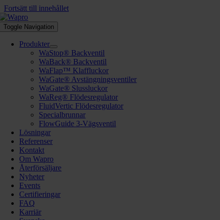
Fortsätt till innehållet
Toggle Navigation
Produkter
WaStop® Backventil
WaBack® Backventil
WaFlap™ Klaffluckor
WaGate® Avstängningsventiler
WaGate® Slussluckor
WaReg® Flödesregulator
FluidVertic Flödesregulator
Specialbrunnar
FlowGuide 3-Vägsventil
Lösningar
Referenser
Kontakt
Om Wapro
Återförsäljare
Nyheter
Events
Certifieringar
FAQ
Karriär