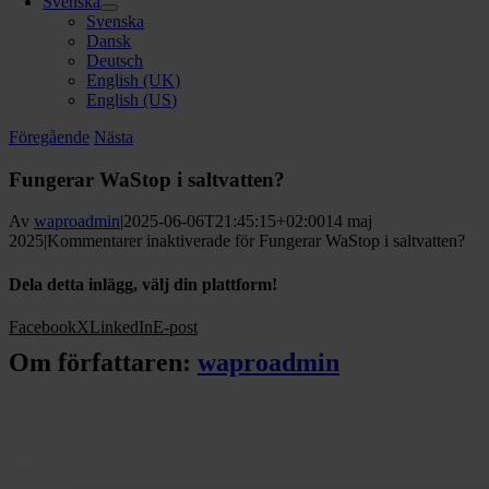
Svenska
Svenska
Dansk
Deutsch
English (UK)
English (US)
Föregående
Nästa
Fungerar WaStop i saltvatten?
Av
waproadmin
|
2025-06-06T21:45:15+02:00
14 maj
2025
|
Kommentarer inaktiverade
för Fungerar WaStop i saltvatten?
Dela detta inlägg, välj din plattform!
Facebook
X
LinkedIn
E-post
Om författaren:
waproadmin