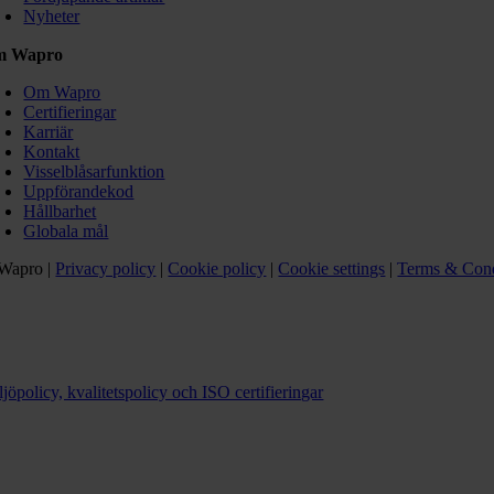
Nyheter
m Wapro
Om Wapro
Certifieringar
Karriär
Kontakt
Visselblåsarfunktion
Uppförandekod
Hållbarhet
Globala mål
Wapro |
Privacy policy
|
Cookie policy
|
Cookie settings
|
Terms & Cond
jöpolicy, kvalitetspolicy och ISO certifieringar