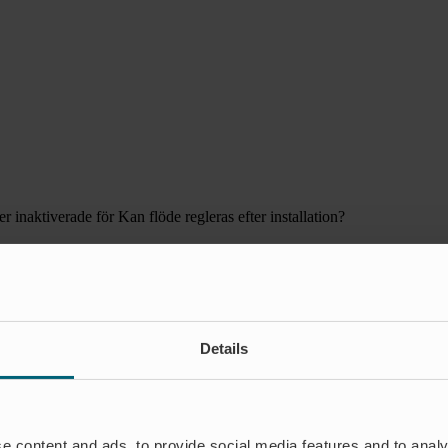
r inaktiverade
för Kan flöde regleras efter installation?
Details
e content and ads, to provide social media features and to analy