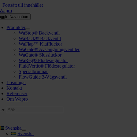
Fortsätt till innehållet
oggle Navigation
Produkter
WaStop® Backventil
WaBack® Backventil
WaFlap™ Klaffluckor
WaGate® Avstängningsventiler
WaGate® Slussluckor
WaReg® Flödesregulator
FluidVertic® Flödesregulator
Specialbrunnar
FlowGuide 3-Vägsventil
Lösningar
Kontakt
Referenser
Om Wapro
er:
Svenska
Svenska