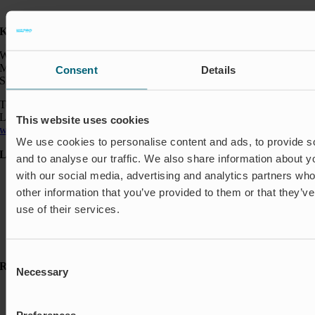
Kontakt:
Wapro AB
Munkahusvägen 103
Consent
Details
SE-37431 Karlshamn
Telefon: +46 454 185 10
Logistik: +46 72 559 94 27
This website uses cookies
wapro@wapro.com
We use cookies to personalise content and ads, to provide s
Lösningar
and to analyse our traffic. We also share information about yo
with our social media, advertising and analytics partners wh
Avstängning & Styrning
Akvakultur
other information that you’ve provided to them or that they’v
Bostäder
use of their services.
Flödesreglering
Insekter & Odör
Översvämningsskydd
Consent
Resurser
Necessary
Selection
Referenser
FAQ