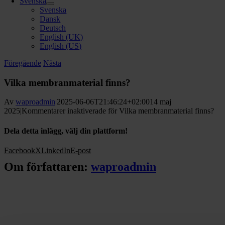
Svenska
Svenska
Dansk
Deutsch
English (UK)
English (US)
Föregående
Nästa
Vilka membranmaterial finns?
Av
waproadmin
|
2025-06-06T21:46:24+02:00
14 maj
2025
|
Kommentarer inaktiverade
för Vilka membranmaterial finns?
Dela detta inlägg, välj din plattform!
Facebook
X
LinkedIn
E-post
Om författaren:
waproadmin