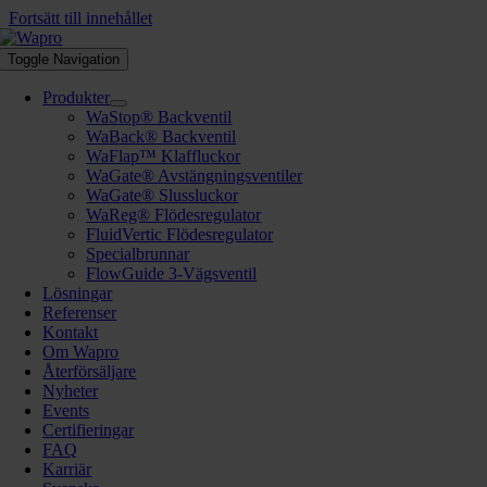
Fortsätt till innehållet
Toggle Navigation
Produkter
WaStop® Backventil
WaBack® Backventil
WaFlap™ Klaffluckor
WaGate® Avstängningsventiler
WaGate® Slussluckor
WaReg® Flödesregulator
FluidVertic Flödesregulator
Specialbrunnar
FlowGuide 3-Vägsventil
Lösningar
Referenser
Kontakt
Om Wapro
Återförsäljare
Nyheter
Events
Certifieringar
FAQ
Karriär