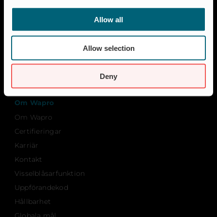
Översvämningsskydd
Allow all
Resurser
Referenser
Allow selection
FAQ
Fördjupande artiklar
Deny
Nyheter
Om Wapro
Om Wapro
Certifieringar
Karriär
Kontakt
Visselblåsarfunktion
Uppförandekod
Hållbarhet
Globala mål