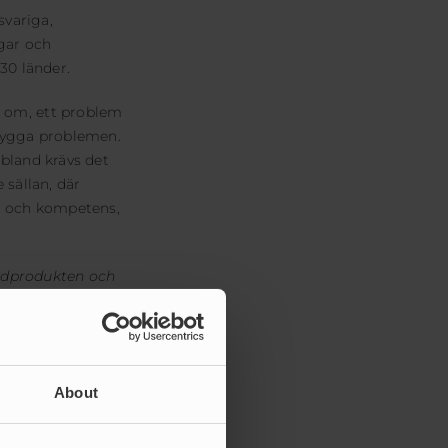
variga,
ngar och
 30 länder.
g om, ett problem
bygga problemen.
ibland krävs det
 sällan, där
et och kompetens,
ändprodukten och
 att man lämnar
lång tid.”
-Per-
så lösningen har
About
nstruerar tar även
ör att i slutänden