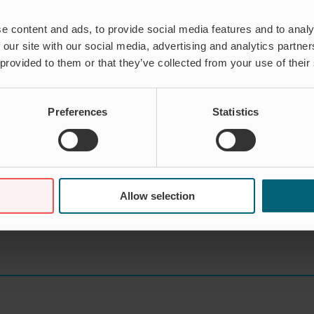
som vi lämnar ifrån oss ska alltså inte ”endast” var exakt i måt
jälpmedel för entreprenör vid installation. Varje år konstruera
e content and ads, to provide social media features and to analy
”Jag tycker det är viktigt att ge entreprenören så bra föruts
 our site with our social media, advertising and analytics partn
onstruerar lösningen, bespara entreprenören två dagar i instal
 provided to them or that they’ve collected from your use of their
son, Innovationschef Wapro Slutligen så landar lösningen på r
 problemlösning finns samlad. De är skickliga hantverkare som 
 i sin tur bollar sina erfarenheter med innovationsteamet innan
Preferences
Statistics
r fram till färdig produkt då det handlar om speciallösningar.
örer och montörer i verkstaden, alla med de gemensamma nämn
ljer inte bara produkter, vi löser problem och delar gärna med
ar. Vi finns här för att hjälpa dig med en flexibel lösning so
Allow selection
håll.