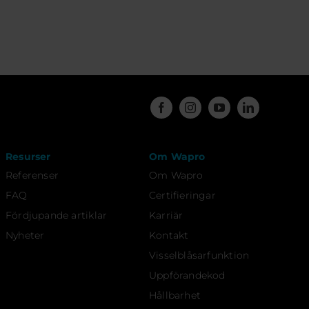
Resurser
Om Wapro
Referenser
Om Wapro
FAQ
Certifieringar
Fördjupande artiklar
Karriär
Nyheter
Kontakt
Visselblåsarfunktion
Uppförandekod
Hållbarhet