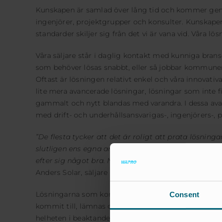
Kunskapen är samlad över lång tid och kommer gen
ingenjörer, projektgrupper och konsulter. Kunskapen
standarder skiljer sig från det vi är vana vid. Våra l
Våra säljare står i daglig kontakt med kunniga bra
som behöver lösas snabbt, eller så jobbar kommun
Oftast är lösningen relativt enkel och våra innovativ
lite mera avancerade lösningar, lösningar som inte f
gammalt och nytt blandas med varandra. I dessa ava
med drift- och underhållsansvarigas-, ingenjörers-,
”De flesta tycker att det är roligt att prata lösnin
slutligen ens egna arbetsmiljö. Sedan tror jag att 
efter sig något bra. Något med lång livslängd och 
Anders Solar, säljare för Wapro i Sverige
Lösningarna som kommer ur dessa möten är unika i si
Consent
kommit till, lämnas den över till vårat innovationst
helheten i beaktande och belyser även redan befintlig