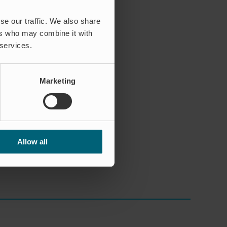
t, material,
r vår
se our traffic. We also share
ättningar som
ers who may combine it with
lationstid, så
 services.
itning i vår
är specialister på
 produktionen kan
Marketing
 Från branschfolk
arna;
 oss av våra
m besparar
Allow all