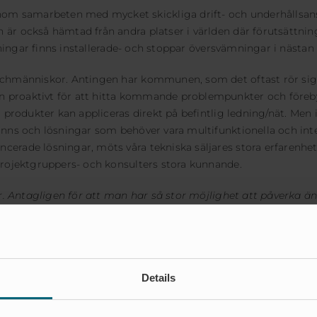
om samarbeten med mycket skickliga drift- och underhållsans
 är också hämtad från andra platser i världen där förutsättni
ösningar finns installerade- och stoppar översvämningar i nästan
nschmänniskor. Antingen har kommunen, som det oftast rör si
en proaktivt för att hitta kommande problempunkter och före
a produkter kan appliceras direkt på befintlig ledning/nät. Men 
inns och lösningar som behöver vara multifunktionella och inte
ncerade lösningar, möts våra tekniska säljares stora erfarenh
 projektgruppers- och konsulters stora kunnande.
gar. Antagligen för att man har så stor möjlighet att påverka 
man finner tillfredställelse att göra något nytt och att känna
något som kommer vara lätt för ”gubbarna” att handha under 
tt slag och finns inte att hitta i någon produktkatalog. När 
Details
eam och ritningar tas fram. Ritningarna som våra ingenjörer ko
a anslutningspunkter eller avvikelser i den betingade miljön, f