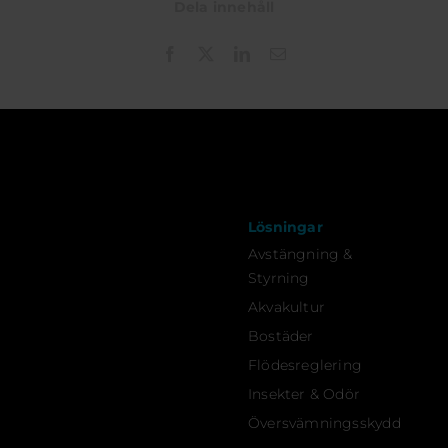
Dela innehåll
Lösningar
Avstängning &
Styrning
Akvakultur
Bostäder
Flödesreglering
Insekter & Odör
Översvämningsskydd