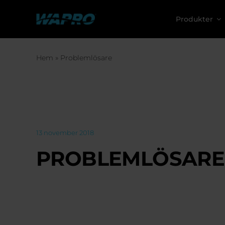
Fortsätt
till
Produkter
innehållet
Hem
»
Problemlösare
13 november 2018
PROBLEMLÖSARE