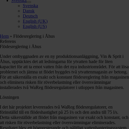
Svenska
Svenska
Dansk
Deutsch
English (UK)
English (US)
Hem
»
Flödesreglering i Åhus
Referens
Flödesreglering i Åhus
Under ombyggnaden av en ny produktionsanläggning, Vin & Sprit i
Åhus, upptäcktes det att ledningarna för ytvatten hade för liten
kapacitet för att ta emot vatten från det nya industriområdet. För att lösa
problemet och jämna ut flödet byggdes två ytvattenmagasin av betong.
För att säkerställa en exakt och konstant flödesreglering från magasine
och eliminera risken för röverbelastning eller översvämningar
installerades två WaReg flödesregulatorer i utloppen från magasinen.
Lösningen
I det här projektet levererades två WaReg flödesregulatorer, en
förinställd till en flödeshastighet på 25 l/s och den andra till 75 l/s.
Detta säkerställde att flödet från magasinen var exakt och konstant, och
att risken för röverbelastning eller översvämningar eliminerades.
Resultatet blev ett högpresterande och pålitligt vattenhanteringssystem