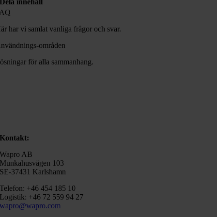
Dela innehåll
FAQ
är har vi samlat vanliga frågor och svar.
nvändnings-områden
ösningar för alla sammanhang.
Kontakt:
Wapro AB
Munkahusvägen 103
SE-37431 Karlshamn
Telefon: +46 454 185 10
Logistik: +46 72 559 94 27
wapro@wapro.com