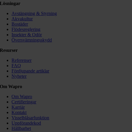
Lösningar
Avstängning & Styrning
Akvakultur
Bostäder
Flödesreglering
Insekter & Odör
Översvämningsskydd
Resurser
Referenser
FAQ
Fördjupande artiklar
Nyheter
Om Wapro
Om Wapro
Certifieringar
Karriär
Kontakt
Visselblåsarfunktion
Uppförandekod
Hållbarhet