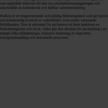
som uppfyllde behoven för den nya produktionsanläggningen och
säkerställde en konsekvent och hållbar vattenförsörjning.
WaReg är en högpresterande och pålitlig flödesregulator som ger preci
och kontinuerlig kontroll av vattenflödet, även under varierande
förhållanden. Den är utformad för att hantera ett brett spektrum av
flödeshastigheter och tryck, vilket gör den idealisk för användning i en
mängd olika tillämpningar, inklusive hantering av dagvatten,
avloppsbehandling och industriella processer.