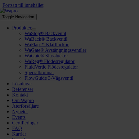
Fortsätt till innehållet
Toggle Navigation
Produkter
WaStop® Backventil
WaBack® Backventil
WaFlap™ Klaffluckor
WaGate® Avstängningsventiler
WaGate® Slussluckor
WaReg® Flödesregulator
FluidVertic Flödesregulator
Specialbrunnar
FlowGuide 3-Vägsventil
Lösningar
Referenser
Kontakt
Om Wapro
Återförsäljare
Nyheter
Events
Certifieringar
FAQ
Karriär