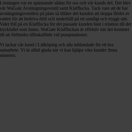
Lösningen var en spännande sådan för oss och vår kunds del. Det blev
vår WaGate Avstängningsventil samt Klafflucka. Tack vare att de har
avstängningsventilen på plats så tillåter det kunden att stoppa flödet av
vatten för att bedriva drift och underhåll på ett smidigt och tryggt sätt.
Valet föll på en Klafflucka för det passade kunden bäst i relation till det
tryckfallet som fanns. WaGate Klaffluckan är effektiv när det kommer
till att förhindra tillbakaflöde vid pumpstationer.
Vi tackar vår kund i Lidköping och alla inblandade för ett bra
samarbete. Vi är alltid glada när vi kan hjälpa våra kunder finna
sinnesro.