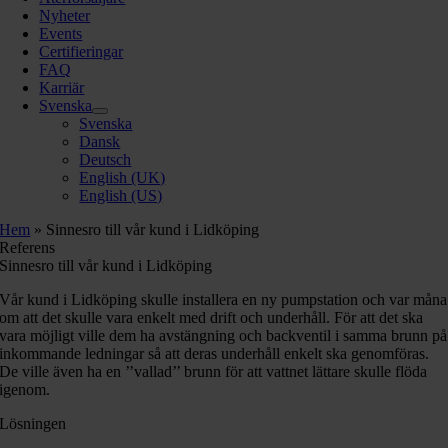
Nyheter
Events
Certifieringar
FAQ
Karriär
Svenska
Svenska
Dansk
Deutsch
English (UK)
English (US)
Hem
»
Sinnesro till vår kund i Lidköping
Referens
Sinnesro till vår kund i Lidköping
Vår kund i Lidköping skulle installera en ny pumpstation och var måna
om att det skulle vara enkelt med drift och underhåll. För att det ska
vara möjligt ville dem ha avstängning och backventil i samma brunn på
inkommande ledningar så att deras underhåll enkelt ska genomföras.
De ville även ha en ’’vallad’’ brunn för att vattnet lättare skulle flöda
igenom.
Lösningen