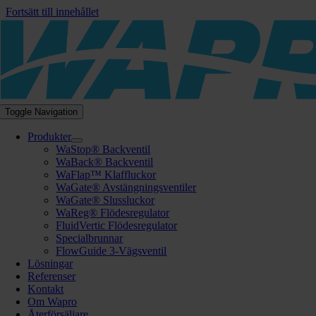
Fortsätt till innehållet
Toggle Navigation
Produkter
WaStop® Backventil
WaBack® Backventil
WaFlap™ Klaffluckor
WaGate® Avstängningsventiler
WaGate® Slussluckor
WaReg® Flödesregulator
FluidVertic Flödesregulator
Specialbrunnar
FlowGuide 3-Vägsventil
Lösningar
Referenser
Kontakt
Om Wapro
Återförsäljare