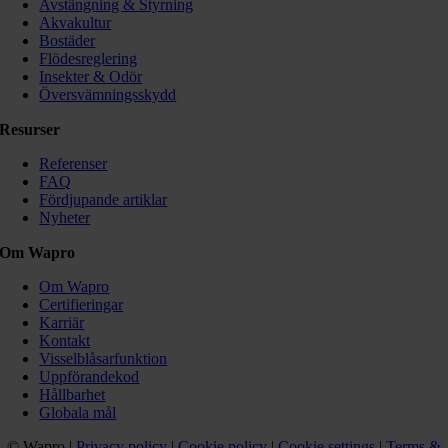
Avstängning & Styrning
Akvakultur
Bostäder
Flödesreglering
Insekter & Odör
Översvämningsskydd
Resurser
Referenser
FAQ
Fördjupande artiklar
Nyheter
Om Wapro
Om Wapro
Certifieringar
Karriär
Kontakt
Visselblåsarfunktion
Uppförandekod
Hållbarhet
Globala mål
© Wapro |
Privacy policy
|
Cookie policy
|
Cookie settings
|
Terms &