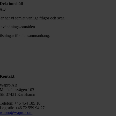
Dela innehåll
FAQ
är har vi samlat vanliga frågor och svar.
nvändnings-områden
ösningar för alla sammanhang.
Kontakt:
Wapro AB
Munkahusvägen 103
SE-37431 Karlshamn
Telefon: +46 454 185 10
Logistik: +46 72 559 94 27
wapro@wapro.com