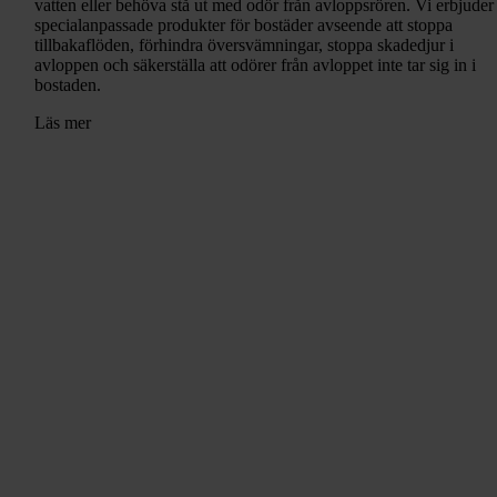
vatten eller behöva stå ut med odör från avloppsrören. Vi erbjuder
specialanpassade produkter för bostäder avseende att stoppa
tillbakaflöden, förhindra översvämningar, stoppa skadedjur i
avloppen och säkerställa att odörer från avloppet inte tar sig in i
bostaden.
Läs mer