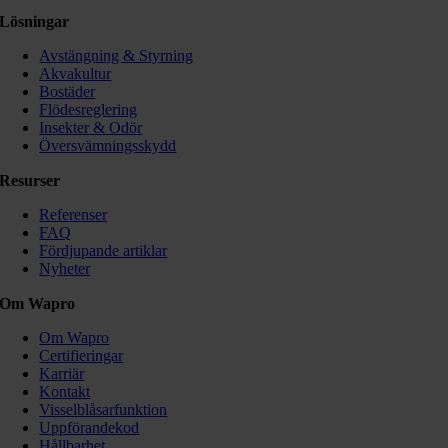
Lösningar
Avstängning & Styrning
Akvakultur
Bostäder
Flödesreglering
Insekter & Odör
Översvämningsskydd
Resurser
Referenser
FAQ
Fördjupande artiklar
Nyheter
Om Wapro
Om Wapro
Certifieringar
Karriär
Kontakt
Visselblåsarfunktion
Uppförandekod
Hållbarhet