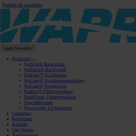
Fortsätt till innehållet
Toggle Navigation
Produkter
WaStop® Backventil
WaBack® Backventil
WaFlap™ Klaffluckor
WaGate® Avstängningsventiler
WaGate® Slussluckor
WaReg® Flödesregulator
FluidVertic Flödesregulator
Specialbrunnar
FlowGuide 3-Vägsventil
Lösningar
Referenser
Kontakt
Om Wapro
Återförsäljare