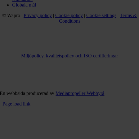
Globala mål
© Wapro |
Privacy policy
|
Cookie policy
|
Cookie settings
|
Terms &
Conditions
Miljöpolicy, kvalitetspolicy och ISO certifieringar
En webbsida producerad av
Mediapropeller Webbyrå
Page load link