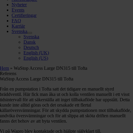
Nyheter
Events
Certifieringar
FAQ
Karriär
Svenska
Svenska
Dansk
Deutsch
English (UK)
English (US)
Hem
»
WaStop Access Large DN315 till Tofta
Referens
WaStop Access Large DN315 till Tofta
Från en pumpstation i Tofta satt det tidigare en manuellt styrd
bräddventil. Här fick man åka ut och kolla ventilen manuellt i ett visst
tidsintervall för att säkerställa att inget tillbakaflöde har uppstått. Detta
kunde inte alltid göras och det orsakade ett flertal
källaröversvämningar. För att skydda pumpstationen mot tillbakaflöde,
undvika översvämningar och för att slippa att sköta driften manuellt
fanns det behov av att byta ventilen.
Vi på Wapro blev kontaktade och hjälpte självklart till.