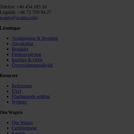
Telefon: +46 454 185 10
Logistik: +46 72 559 94 27
wapro@wapro.com
Lösningar
Avstängning & Styrning
Akvakultur
Bostäder
Flödesreglering
Insekter & Odör
Översvämningsskydd
Resurser
Referenser
FAQ
Fördjupande artiklar
Nyheter
Om Wapro
Om Wapro
Certifieringar
Karriär