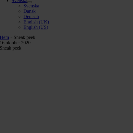
Svenska
Svenska
Dansk
Deutsch
English (UK)
English (US)
Hem
»
Sneak peek
16 oktober 2020
|
Sneak peek