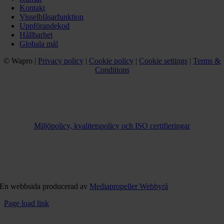
Kontakt
Visselblåsarfunktion
Uppförandekod
Hållbarhet
Globala mål
© Wapro |
Privacy policy
|
Cookie policy
|
Cookie settings
|
Terms &
Conditions
Miljöpolicy, kvalitetspolicy och ISO certifieringar
En webbsida producerad av
Mediapropeller Webbyrå
Page load link