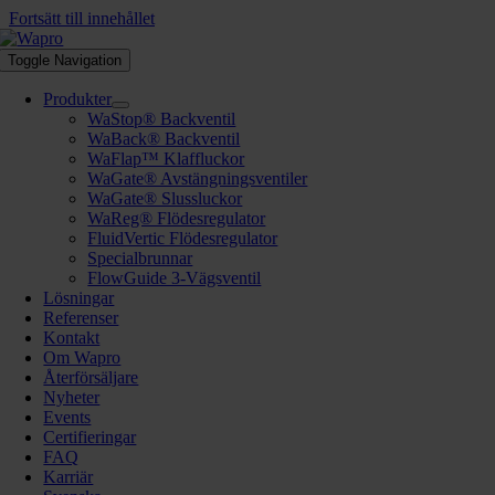
Fortsätt till innehållet
Toggle Navigation
Produkter
WaStop® Backventil
WaBack® Backventil
WaFlap™ Klaffluckor
WaGate® Avstängningsventiler
WaGate® Slussluckor
WaReg® Flödesregulator
FluidVertic Flödesregulator
Specialbrunnar
FlowGuide 3-Vägsventil
Lösningar
Referenser
Kontakt
Om Wapro
Återförsäljare
Nyheter
Events
Certifieringar
FAQ
Karriär