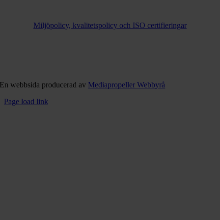
Miljöpolicy, kvalitetspolicy och ISO certifieringar
En webbsida producerad av
Mediapropeller Webbyrå
Page load link