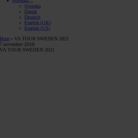
Svenska
Svenska
Dansk
Deutsch
English (UK)
English (US)
Hem
»
VA TOUR SWEDEN 2021
7 november 2018
|
VA TOUR SWEDEN 2021