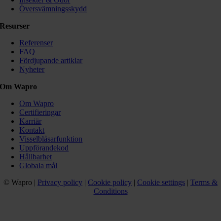
Översvämningsskydd
Resurser
Referenser
FAQ
Fördjupande artiklar
Nyheter
Om Wapro
Om Wapro
Certifieringar
Karriär
Kontakt
Visselblåsarfunktion
Uppförandekod
Hållbarhet
Globala mål
© Wapro |
Privacy policy
|
Cookie policy
|
Cookie settings
|
Terms &
Conditions