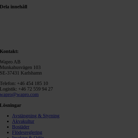
Dela innehåll
Kontakt:
Wapro AB
Munkahusvägen 103
SE-37431 Karlshamn
Telefon: +46 454 185 10
Logistik: +46 72 559 94 27
wapro@wapro.com
Lösningar
Avstängning & Styrning
Akvakultur
Bostäder
Flödesreglering
Insekter & Odör