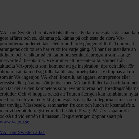
VA Tour Sweden har utvecklats till en självklar mötesplats där man ka
göra affärer och se, klämma på, känna på och testa de stora VA-
produkterna under ett tak. Det är nu fjärde gången gillt för Touren att
arrangeras och touren har vuxit för varje gång. Vi har fler utställare än
tidigare och vi siktar på ett kanonbra seminarieprogram som ska ge
mervärde åt besökarna. Vi kommer att presentera fallstudier från
aktuella VA-projekt som kommer att ge inspiration, tips och idéer för
åhörarna att ta med sig tillbaka till sina arbetsplatser. Vi hoppas att du
som är VA-ingenjör, VA-chef, konsult, anläggare, entreprenör eller
grossist eller på annat sätt jobbar med VA tar tillfället i akt och kommer
och tar del av den kompetens som leverantörerna och föredragshållarna
erbjuder. Och vi hoppas också att Touren återigen kan kombinera nytta
med nöje och vara en viktig mötesplats där alla kollegorna samlas och
har trevligt. Mässbesök, seminarier, frukost och lunch är kostnadsfritt,
men vi ber att du registrerar ditt besök i förväg. På så vis sparar du
också tid vid entrén till mässan. Registreringen öppnar snart på
www.vatour.se
VA Tour Sweden 2021