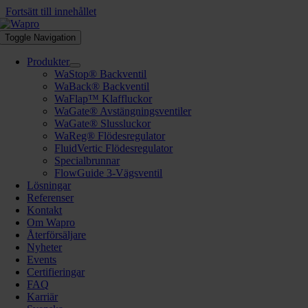
Fortsätt till innehållet
Toggle Navigation
Produkter
WaStop® Backventil
WaBack® Backventil
WaFlap™ Klaffluckor
WaGate® Avstängningsventiler
WaGate® Slussluckor
WaReg® Flödesregulator
FluidVertic Flödesregulator
Specialbrunnar
FlowGuide 3-Vägsventil
Lösningar
Referenser
Kontakt
Om Wapro
Återförsäljare
Nyheter
Events
Certifieringar
FAQ
Karriär