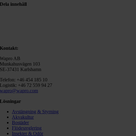
Dela innehåll
Kontakt:
Wapro AB
Munkahusvägen 103
SE-37431 Karlshamn
Telefon: +46 454 185 10
Logistik: +46 72 559 94 27
wapro@wapro.com
Lösningar
Avstängning & Styrning
Akvakultur
Bostäder
Flödesreglering
Insekter & Odör