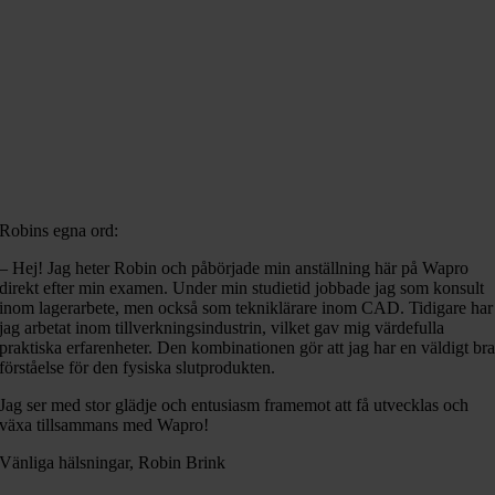
Robins egna ord:
– Hej! Jag heter Robin och påbörjade min anställning här på Wapro
direkt efter min examen. Under min studietid jobbade jag som konsult
inom lagerarbete, men också som tekniklärare inom CAD. Tidigare har
jag arbetat inom tillverkningsindustrin, vilket gav mig värdefulla
praktiska erfarenheter. Den kombinationen gör att jag har en väldigt br
förståelse för den fysiska slutprodukten.
Jag ser med stor glädje och entusiasm framemot att få utvecklas och
växa tillsammans med Wapro!
Vänliga hälsningar, Robin Brink