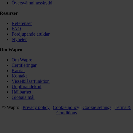
Översvämningsskydd
Resurser
Referenser
FAQ
Fördjupande artiklar
Nyheter
Om Wapro
Om Wapro
Certifieringar
Karriär
Kontakt
Visselblåsarfunktion
Uppförandekod
Hållbarhet
Globala mål
© Wapro |
Privacy policy
|
Cookie policy
|
Cookie settings
|
Terms &
Conditions