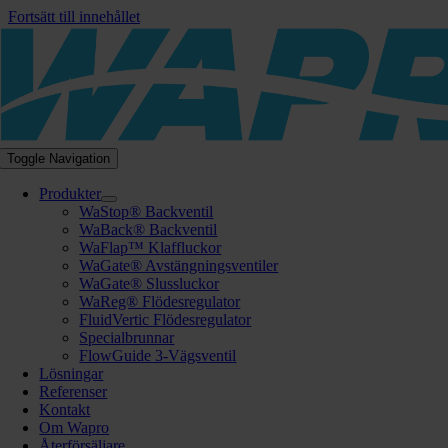
Fortsätt till innehållet
Toggle Navigation
Produkter
WaStop® Backventil
WaBack® Backventil
WaFlap™ Klaffluckor
WaGate® Avstängningsventiler
WaGate® Slussluckor
WaReg® Flödesregulator
FluidVertic Flödesregulator
Specialbrunnar
FlowGuide 3-Vägsventil
Lösningar
Referenser
Kontakt
Om Wapro
Återförsäljare