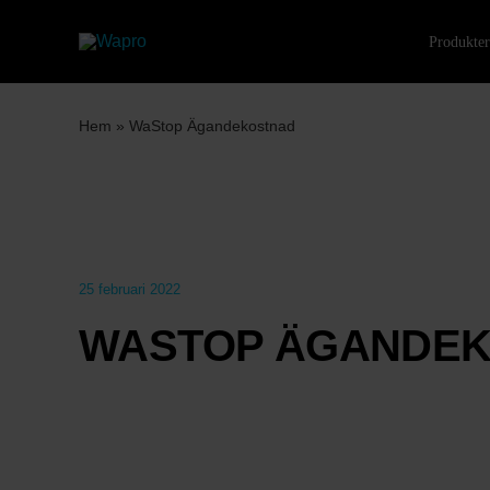
Fortsätt
till
Produkte
innehållet
Hem
»
WaStop Ägandekostnad
25 februari 2022
WASTOP ÄGANDE