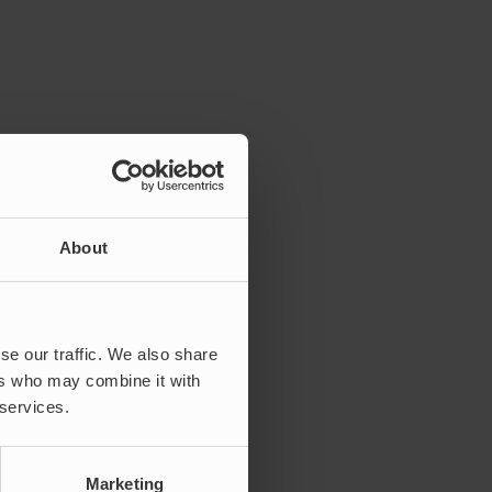
truerad av, samt
re krävt underhåll
Stop, med sitt
ilen, utan för
About
cerat och bibehålla
as kostnaderna
se our traffic. We also share
 produkter är delvis
ers who may combine it with
 services.
Marketing