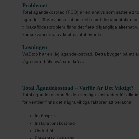
Problemet
Total ägandekostnad (TCO) är en analys som sätter ett tota
ägandet: förvärv, installation, drift samt dokumentation och
tillbakaflödesproblem finns det flera tillgängliga alterna
konsekvenserna av köpbeslutet över tid.
Lösningen
WaStop har en låg ägandekostnad. Detta bygger på ett anta
låga underhållsnivå som krävs.
Total Ägandekostnad – Varför Är Det Viktigt?
Total ägandekostnad är den verkliga kostnaden för alla i
för ventiler finns det några viktiga faktorer att beräkna:
Inköpspris
Installationskostnad
Underhåll
Förväntad livslängd