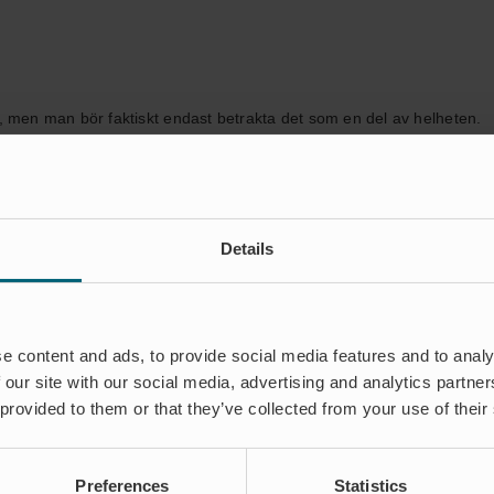
 men man bör faktiskt endast betrakta det som en del av helheten.
 under avsnittet ”Installation”. Tack vare de material WaStop är kons
a därför låga. Många platser där WaStop har installerats har tidiga
en har ventilerna endast behövt kontrollerats två gånger om året. Wa
dströms renare, vilket minskar kostnaderna inte bara för själva vent
Details
ingen. Under ventilens livslängd kommer den att fungera som specifi
illbakaflöde. Tack vare WaStops överlägsna tätningsegenskaper minsk
e content and ads, to provide social media features and to analy
tt slutet av sin livslängd kan den enkelt bytas ut och återvinnas. Våra
 our site with our social media, advertising and analytics partn
et minskar produktens kostnader vid slutet av sin livslängd.
 provided to them or that they’ve collected from your use of their
den jämfört med liknande ventiler.
Preferences
Statistics