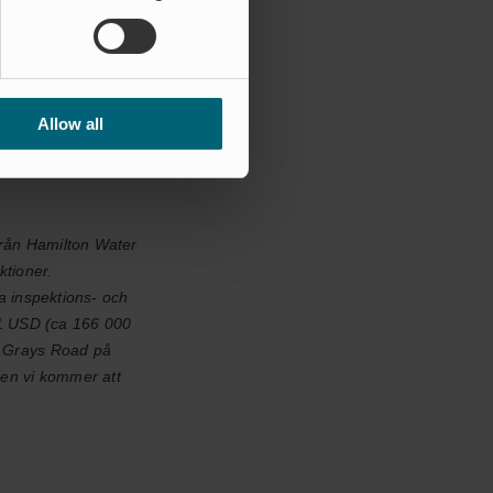
 av kommentarerna
Allow all
 från Hamilton Water
ktioner.
 inspektions- och
21 USD (ca 166 000
ch Grays Road på
men vi kommer att