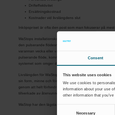
Drifteffektivitet
Ersättningskostnad
Kostnader vid livslängdens slut
Inköpspriset är ofta den post som man fokuserar på mest,
WaStops installationskostnad är låg vilket du kan läsa om
den pulserande flödesmekanismen, är underhållskostnadern
varannan vecka eller varje månad, men efter installation
pulserande flöde, kommer att hålla rören uppströms och ne
Consent
systemet som omger den.
This website uses cookies
Livslängden för WaStop är 20–25 år beroende på tillämpn
sin form, minne och förmåga att täta fullständigt* mot t
We use cookies to personalis
genom att helt förhindra tillbakaflöde. När ventilen har nå
information about your use of
tillverkade av återvunnet material och kan återvinnas vilk
other information that you’ve
WaStop har den lägsta totala ägandekostnaden på markna
Consent
Necessary
Selection