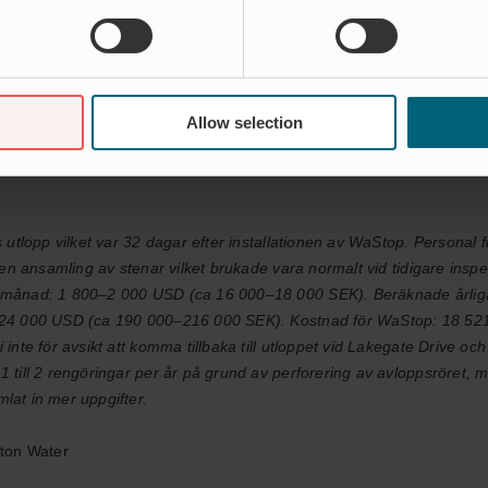
adsbesparingar som användningen av WaStop inneburit. Läs några
-kunder och höra mer om deras upplevelser.
Allow selection
ingar
 utlopp vilket var 32 dagar efter installationen av WaStop. Personal
gen ansamling av stenar vilket brukade vara normalt vid tidigare inspe
r månad: 1 800–2 000 USD (ca 16 000–18 000 SEK). Beräknade årliga
00–24 000 USD (ca 190 000–216 000 SEK). Kostnad för WaStop: 18 5
inte för avsikt att komma tillbaka till utloppet vid Lakegate Drive o
 till 2 rengöringar per år på grund av perforering av avloppsröret, 
lat in mer uppgifter.
lton Water