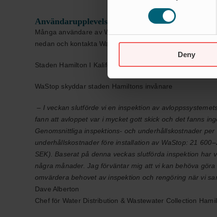
Användarupplevelse
Många användare av WaStop har imponerats av de kostn
nedan och kontakta Wapro för att få kontakt med WaStop
Deny
Staden Hamilton I Kalifornien Vittnar Om Kostnadsbespar
WaStop skyddar staden Hamiltons invånare
– I veckan slutförde vi en inspektion av avloppssystemets
fann att avloppet var i mycket gott skick och det fanns in
Genomsnittliga inspektions- och underhållskostnader pe
underhållskostnader före installation av WaStop: 21 6
SEK). Baserat på denna veckas slutförda inspektion har vi 
några månader. Jag förväntar mig att vi kan behöva göra 1
omvärdera behovet av inspektion och rengöring när vi sam
Dave Alberton
Chef för Water Distribution & Wastewater Collection Hami