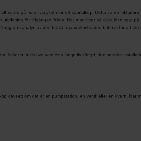
lt värde på hela livscykeln för ett kapitalköp. Detta värde inkluderar
 utbildning för tillgången ifråga. När man tittar på olika lösningar på
tiv. Noggrann analys av den totala ägandekostnaden behövs för att först
l faktorer, inklusive ventilens långa livslängd, den snabba installat
nköp oavsett om det är en pumpstation, en ventil eller en kvarn. Nä