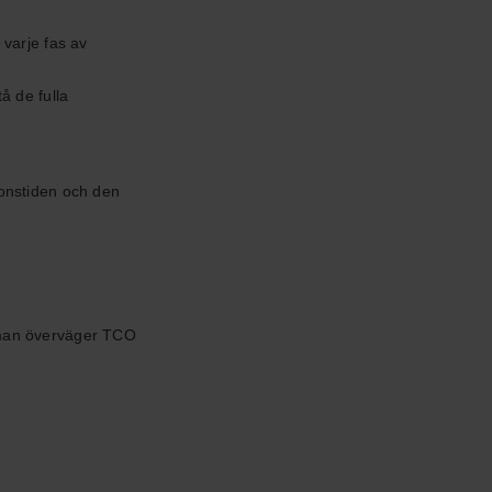
 varje fas av
å de fulla
ionstiden och den
r man överväger TCO