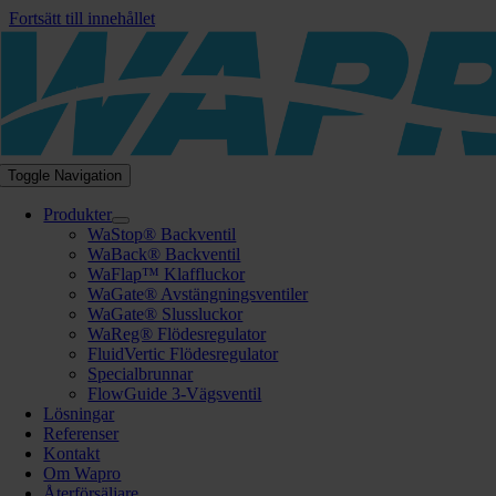
Fortsätt till innehållet
Toggle Navigation
Produkter
WaStop® Backventil
WaBack® Backventil
WaFlap™ Klaffluckor
WaGate® Avstängningsventiler
WaGate® Slussluckor
WaReg® Flödesregulator
FluidVertic Flödesregulator
Specialbrunnar
FlowGuide 3-Vägsventil
Lösningar
Referenser
Kontakt
Om Wapro
Återförsäljare