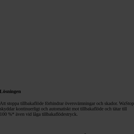
Lösningen
Att stoppa tillbakaflöde förhindrar översvämningar och skador. WaSto
skyddar kontinuerligt och automatiskt mot tillbakaflöde och tätar till
100 %* även vid låga tillbakaflödestryck.