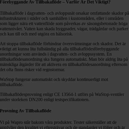
Förebyggande Av Tillbakaflöde – Varför Är Det Viktigt?
Tillbakaflöde i dagvatten- och avloppsnät orsakar omfattande skador p
infrastrukturen i städer och samhällen i kustområden, eller i områden
som ligger nära ett vattenflöde som påverkas av säsongsbetonade höga
vattennivåer. Vatten kan skada byggnader, vägar, trädgårdar och parker
och kan till och med utgöra en hälsorisk.
Att stoppa tillbakaflöde förhindrar översvämningar och skador. Det är
viktigt att kunna lita fullständig på alla tillbakaflödesförebyggande
anordningar som används i dagvatten- och avloppssystem. En
tillbakaflödesanordning ska fungera automatiskt. Man bör aldrig lita på
mänskliga åtgärder för att aktivera en tillbakaflödesanordning eftersom
det ofta finns risker vid regnstormar.
WaStop fungerar automatiskt och skyddar kontinuerligt mot
tillbakaflöde.
Tillbakaflödesprovning enligt CE 13564-1 utförs på WaStop-ventiler
under storleken DN200 enligt testspecifikationen.
Provning Av Tillbakaflöde
Vi på Wapro står bakom våra produkter. Tester säkerställer att de
uppfyller den kvalitet vi eftersträvar och de standarder vi följer och är