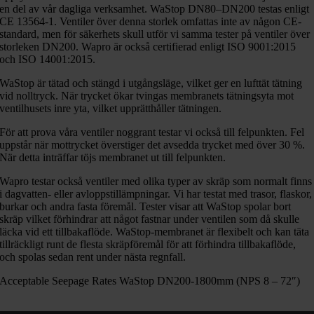
en del av vår dagliga verksamhet. WaStop DN80–DN200 testas enligt
CE 13564-1. Ventiler över denna storlek omfattas inte av någon CE-
standard, men för säkerhets skull utför vi samma tester på ventiler över
storleken DN200. Wapro är också certifierad enligt ISO 9001:2015
och ISO 14001:2015.
WaStop är tätad och stängd i utgångsläge, vilket ger en lufttät tätning
vid nolltryck. När trycket ökar tvingas membranets tätningsyta mot
ventilhusets inre yta, vilket upprätthåller tätningen.
För att prova våra ventiler noggrant testar vi också till felpunkten. Fel
uppstår när mottrycket överstiger det avsedda trycket med över 30 %.
När detta inträffar töjs membranet ut till felpunkten.
Wapro testar också ventiler med olika typer av skräp som normalt finns
i dagvatten- eller avloppstillämpningar. Vi har testat med trasor, flaskor,
burkar och andra fasta föremål. Tester visar att WaStop spolar bort
skräp vilket förhindrar att något fastnar under ventilen som då skulle
läcka vid ett tillbakaflöde. WaStop-membranet är flexibelt och kan täta
tillräckligt runt de flesta skräpföremål för att förhindra tillbakaflöde,
och spolas sedan rent under nästa regnfall.
Acceptable Seepage Rates WaStop DN200-1800mm (NPS 8 – 72″)