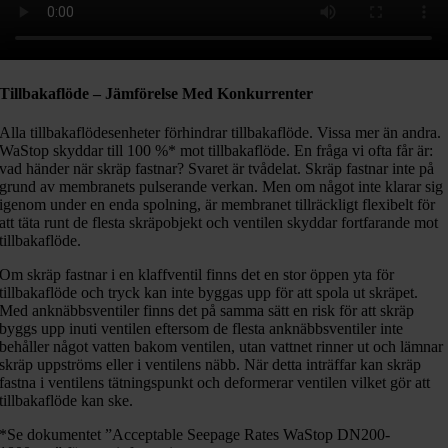
Tillbakaflöde – Jämförelse Med Konkurrenter
Alla tillbakaflödesenheter förhindrar tillbakaflöde. Vissa mer än andra.
WaStop skyddar till 100 %* mot tillbakaflöde. En fråga vi ofta får är:
vad händer när skräp fastnar? Svaret är tvådelat. Skräp fastnar inte på
grund av membranets pulserande verkan. Men om något inte klarar sig
igenom under en enda spolning, är membranet tillräckligt flexibelt för
att täta runt de flesta skräpobjekt och ventilen skyddar fortfarande mot
tillbakaflöde.
Om skräp fastnar i en klaffventil finns det en stor öppen yta för
tillbakaflöde och tryck kan inte byggas upp för att spola ut skräpet.
Med anknäbbsventiler finns det på samma sätt en risk för att skräp
byggs upp inuti ventilen eftersom de flesta anknäbbsventiler inte
behåller något vatten bakom ventilen, utan vattnet rinner ut och lämnar
skräp uppströms eller i ventilens näbb. När detta inträffar kan skräp
fastna i ventilens tätningspunkt och deformerar ventilen vilket gör att
tillbakaflöde kan ske.
*Se dokumentet ”Acceptable Seepage Rates WaStop DN200-