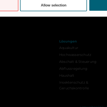
Allow selection
Lösungen
Aquakultur
Hochwasserschutz
Abschalt & Steuerung
Abflussregelung
Haushalt
Insektenschutz &
Geruchskontrolle
Umweltpolitik, 