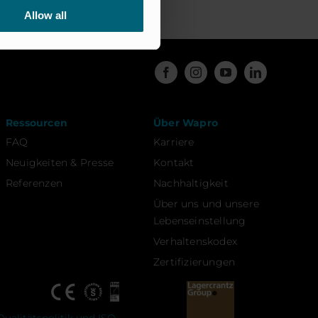
Allow all
Ressourcen
Über Wapro
FAQ
Karriere
Neuigkeiten & Presse
Kontakt
Referenzen
Nachhaltigkeit
Über uns und unsere
Lebenseinstellung
Verhaltenskodex
Zertifizierungen
Qualitätspolitik und ISO-