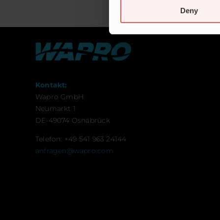
Deny
Kontakt:
Wapro GmbH
Neumarkt 1
DE-49074 Osnabrück
Telefon: +49 541 963 24144
anfragen@wapro.com