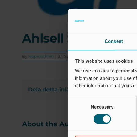
Ahlsell Sverige
Consent
By
waproadmin
|
24 September 2025
|
Kommentare deakt
This website uses cookies
We use cookies to personalis
information about your use of
other information that you’ve
Dela detta inlägg, välj din plattform!
Consent
Necessary
Selection
About the Author:
waproadmin