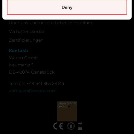
Kontakt
Deny
Nachhaltigkeit
Über uns und unsere Lebenseinstellung
Verhaltenskodex
Zertifizierungen
Kontakt:
Wapro GmbH
Neumarkt 1
DE-49074 Osnabrück
Telefon: +49 541 963 24144
anfragen@wapro.com