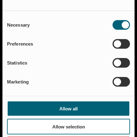
Consent
Lösungen
Necessary
Selection
Aquakultur
Hochwasserschutz
Preferences
Abschalt & Steuerung
Abflussregelung
Statistics
Haushalt
Insektenschutz & Geruchskontrolle
Marketing
Ressourcen
FAQ
Neuigkeiten & Presse
Allow all
Referenzen
Über Wapro
Allow selection
Karriere