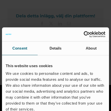
Zertifizierungen
Engineering
Ltd
Kontakt
Dela detta inlägg, välj din plattform!
FAQ
Facebook
X
LinkedIn
Email
Deutsch
Consent
Details
About
About the Author:
waproadmin
This website uses cookies
We use cookies to personalise content and ads, to
provide social media features and to analyse our traffic.
We also share information about your use of our site with
our social media, advertising and analytics partners who
may combine it with other information that you’ve
provided to them or that they’ve collected from your use
of their services.