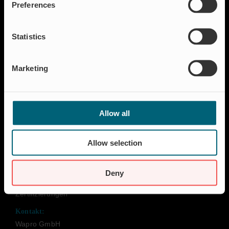
Preferences
Haushalt
Insektenschutz & Geruchskontrolle
Statistics
Ressourcen
FAQ
Marketing
Neuigkeiten & Presse
Referenzen
Über Wapro
Allow all
Karriere
Kontakt
Allow selection
Nachhaltigkeit
Über uns und unsere Lebenseinstellung
Deny
Verhaltenskodex
Zertifizierungen
Kontakt:
Wapro GmbH