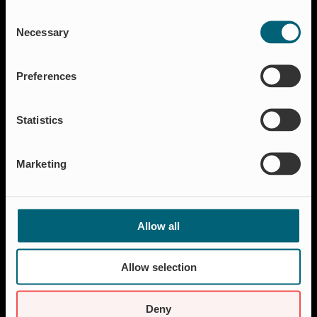
Lösungen
Consent
Aquakultur
Necessary
Selection
Hochwasserschutz
Abschalt & Steuerung
Preferences
Abflussregelung
Haushalt
Statistics
Insektenschutz & Geruchskontrolle
Ressourcen
Marketing
FAQ
Neuigkeiten & Presse
Referenzen
Allow all
Über Wapro
Karriere
Allow selection
Kontakt
Nachhaltigkeit
Deny