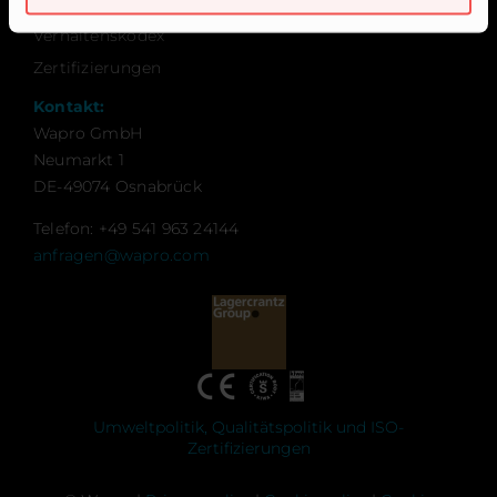
Über uns und unsere Lebenseinstellung
Verhaltenskodex
Zertifizierungen
Kontakt:
Wapro GmbH
Neumarkt 1
DE-49074 Osnabrück
Telefon: +49 541 963 24144
anfragen@wapro.com
Umweltpolitik, Qualitätspolitik und ISO-
Zertifizierungen