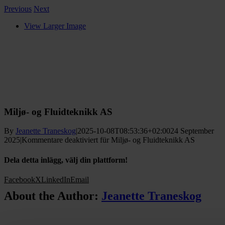
Previous
Next
View Larger Image
Miljø- og Fluidteknikk AS
By
Jeanette Traneskog
|
2025-10-08T08:53:36+02:00
24 September
2025
|
Kommentare deaktiviert
für Miljø- og Fluidteknikk AS
Dela detta inlägg, välj din plattform!
Facebook
X
LinkedIn
Email
About the Author:
Jeanette Traneskog