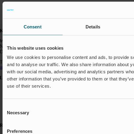
Consent
Details
Kontakt:
Wapro GmbH
Neumarkt 1
This website uses cookies
DE-49074 Osnabrück
We use cookies to personalise content and ads, to provide s
Telefon: +49 541 963 24144
and to analyse our traffic. We also share information about yo
anfragen@wapro.com
with our social media, advertising and analytics partners wh
Lösungen
other information that you’ve provided to them or that they’v
use of their services.
Aquakultur
Hochwasserschutz
Abschalt & Steuerung
Abflussregelung
Consent
Haushalt
Necessary
Selection
Insektenschutz & Geruchskontrolle
Ressourcen
Preferences