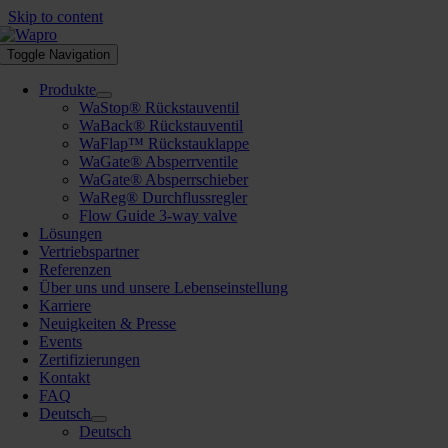
Skip to content
Toggle Navigation
Produkte
WaStop® Rückstauventil
WaBack® Rückstauventil
WaFlap™ Rückstauklappe
WaGate® Absperrventile
WaGate® Absperrschieber
WaReg® Durchflussregler
Flow Guide 3-way valve
Lösungen
Vertriebspartner
Referenzen
Über uns und unsere Lebenseinstellung
Karriere
Neuigkeiten & Presse
Events
Zertifizierungen
Kontakt
FAQ
Deutsch
Deutsch