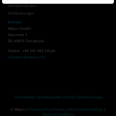
Verhaltenskodex
Zertifizierungen
Kontakt:
Wapro GmbH
Neumarkt 1
DE-49074 Osnabrück
Telefon: +49 541 963 24144
anfragen@wapro.com
Umweltpolitik, Qualitätspolitik und ISO-Zertifizierungen
© Wapro |
Privacy policy
|
Cookie policy
|
Cookie settings
|
Terms & Conditions