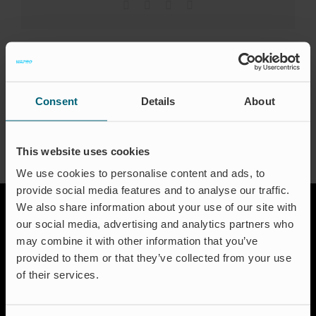
Zertifi
Facebook
X
LinkedIn
Email
Ko
About the Author:
waproadmin
De
Consent
Details
About
This website uses cookies
We use cookies to personalise content and ads, to
provide social media features and to analyse our traffic.
We also share information about your use of our site with
our social media, advertising and analytics partners who
may combine it with other information that you’ve
provided to them or that they’ve collected from your use
of their services.
Lösungen