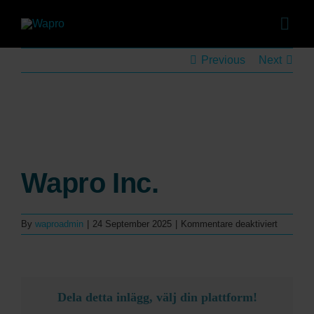
Skip
to
Togg
content
Navig
Pro
Previous
Next
Lös
Vertrie
View
Larger
Refe
Image
Wapro Inc.
Über uns und unse
Kar
für
By
waproadmin
|
24 September 2025
|
Kommentare deaktiviert
Wapro
Neuigkeit
Inc.
Ev
Dela detta inlägg, välj din plattform!