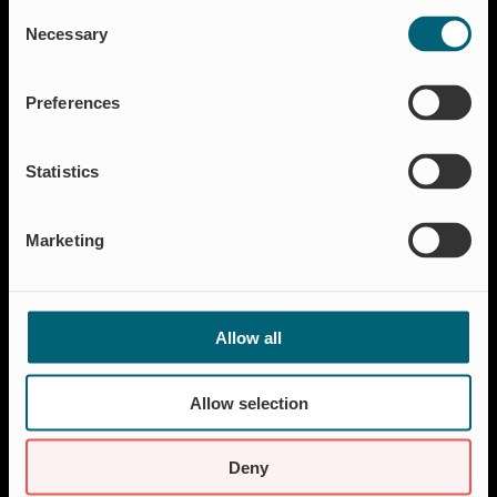
Consent
Aquakultur
Necessary
Selection
Hochwasserschutz
Abschalt & Steuerung
Preferences
Abflussregelung
Haushalt
Statistics
Insektenschutz & Geruchskontrolle
Ressourcen
Marketing
FAQ
Neuigkeiten & Presse
Referenzen
Allow all
Über Wapro
Karriere
Allow selection
Kontakt
Nachhaltigkeit
Deny
Über uns und unsere Lebenseinstellung