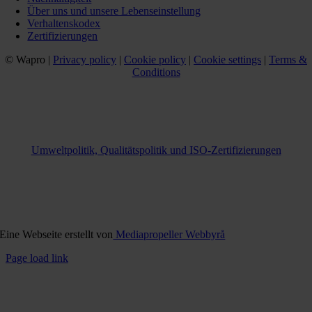
Über uns und unsere Lebenseinstellung
Verhaltenskodex
Zertifizierungen
© Wapro |
Privacy policy
|
Cookie policy
|
Cookie settings
|
Terms &
Conditions
Umweltpolitik, Qualitätspolitik und ISO-Zertifizierungen
Eine Webseite erstellt von
Mediapropeller Webbyrå
Page load link