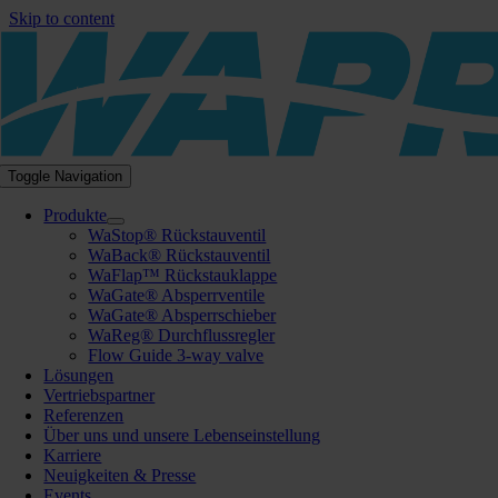
Skip to content
Toggle Navigation
Produkte
WaStop® Rückstauventil
WaBack® Rückstauventil
WaFlap™ Rückstauklappe
WaGate® Absperrventile
WaGate® Absperrschieber
WaReg® Durchflussregler
Flow Guide 3-way valve
Lösungen
Vertriebspartner
Referenzen
Über uns und unsere Lebenseinstellung
Karriere
Neuigkeiten & Presse
Events