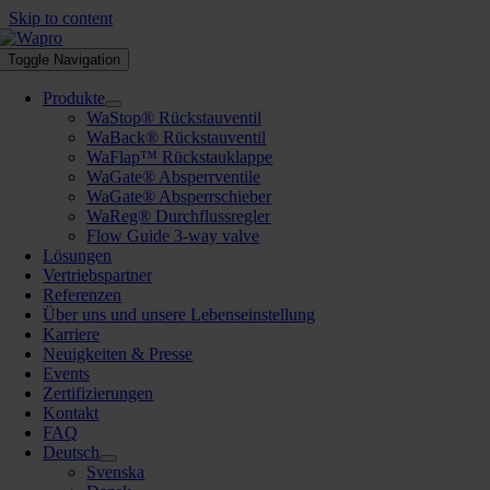
Skip to content
Toggle Navigation
Produkte
WaStop® Rückstauventil
WaBack® Rückstauventil
WaFlap™ Rückstauklappe
WaGate® Absperrventile
WaGate® Absperrschieber
WaReg® Durchflussregler
Flow Guide 3-way valve
Lösungen
Vertriebspartner
Referenzen
Über uns und unsere Lebenseinstellung
Karriere
Neuigkeiten & Presse
Events
Zertifizierungen
Kontakt
FAQ
Deutsch
Svenska