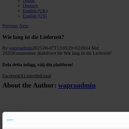
Dansk
Deutsch
English (UK)
English (US)
Previous
Next
Wie lang ist die Lieferzeit?
By
waproadmin
|
2025-06-07T13:05:29+02:00
14 Mai
2025
|
Kommentare deaktiviert
für Wie lang ist die Lieferzeit?
Dela detta inlägg, välj din plattform!
Facebook
X
LinkedIn
Email
About the Author:
waproadmin