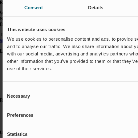
Kontakt:
Consent
Details
Wapro GmbH
Neumarkt 1
DE-49074 Osnabrück
This website uses cookies
Telefon: +49 541 963 24144
We use cookies to personalise content and ads, to provide s
anfragen@wapro.com
and to analyse our traffic. We also share information about yo
Lösungen
with our social media, advertising and analytics partners wh
other information that you’ve provided to them or that they’v
Aquakultur
Hochwasserschutz
use of their services.
Abschalt & Steuerung
Abflussregelung
Haushalt
Insektenschutz & Geruchskontrolle
Consent
Necessary
Selection
Ressourcen
FAQ
Preferences
Neuigkeiten & Presse
Referenzen
Über Wapro
Statistics