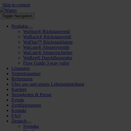
Skip to content
Toggle Navigation
Produkte
WaStop® Rückstauventil
WaBack® Rückstauventil
WaFlap™ Rückstauklappe
WaGate® Absperrventile
WaGate® Absperrschieber
WaReg® Durchflussregler
Flow Guide 3-way valve
Lösungen
Vertriebspartner
Referenzen
Über uns und unsere Lebenseinstellung
Karriere
Neuigkeiten & Presse
Events
Zertifizierungen
Kontakt
FAQ
Deutsch
Svenska