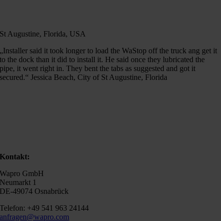
St Augustine, Florida, USA
„Installer said it took longer to load the WaStop off the truck ang get it
to the dock than it did to install it. He said once they lubricated the
pipe, it went right in. They bent the tabs as suggested and got it
secured.“ Jessica Beach, City of St Augustine, Florida
Kontakt:
Wapro GmbH
Neumarkt 1
DE-49074 Osnabrück
Telefon: +49 541 963 24144
anfragen@wapro.com