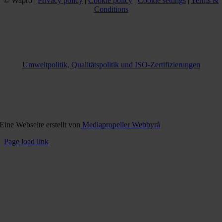
© Wapro |
Privacy policy
|
Cookie policy
|
Cookie settings
|
Terms &
Conditions
Umweltpolitik, Qualitätspolitik und ISO-Zertifizierungen
Eine Webseite erstellt von
Mediapropeller Webbyrå
Page load link