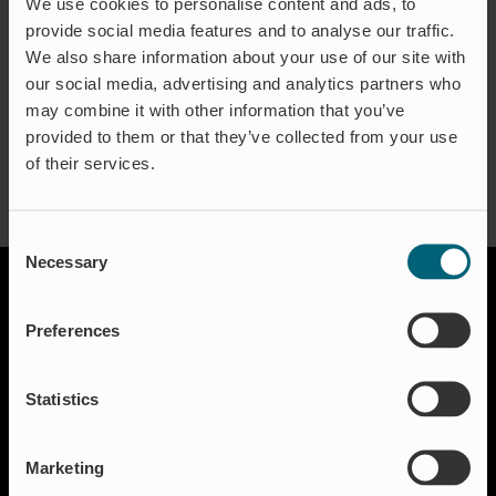
We use cookies to personalise content and ads, to
provide social media features and to analyse our traffic.
We also share information about your use of our site with
our social media, advertising and analytics partners who
About the Author:
waproadmin
may combine it with other information that you’ve
provided to them or that they’ve collected from your use
of their services.
Consent
Necessary
Selection
Preferences
Statistics
Lösungen
Marketing
Aquakultur