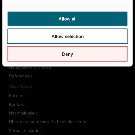
Hochwasserschutz
Abschalt & Steuerung
Allow all
Abflussregelung
Haushalt
Allow selection
Insektenschutz & Geruchskontrolle
Ressourcen
Deny
FAQ
Neuigkeiten & Presse
Referenzen
Über Wapro
Karriere
Kontakt
Nachhaltigkeit
Über uns und unsere Lebenseinstellung
Verhaltenskodex