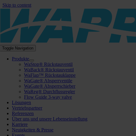
Skip to content
Toggle Navigation
Produkte
WaStop® Rückstauventil
WaBack® Rückstauventil
WaFlap™ Rückstauklappe
WaGate® Absperrventile
WaGate® Absperrschieber
WaReg® Durchflussregler
Flow Guide 3-way valve
Lösungen
Vertriebspartner
Referenzen
Über uns und unsere Lebenseinstellung
Karriere
Neuigkeiten & Presse
Events