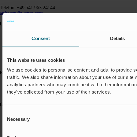
Telefon: +49 541 963 24144
anfragen@wapro.com
Lösungen
Aquakultur
Consent
Details
Hochwasserschutz
Abschalt & Steuerung
Abflussregelung
Haushalt
This website uses cookies
Insektenschutz & Geruchskontrolle
We use cookies to personalise content and ads, to provide s
Ressourcen
traffic. We also share information about your use of our site 
FAQ
analytics partners who may combine it with other information 
Neuigkeiten & Presse
they’ve collected from your use of their services.
Referenzen
Über Wapro
Consent
Karriere
Necessary
Selection
Kontakt
Nachhaltigkeit
Über uns und unsere Lebenseinstellung
Verhaltenskodex