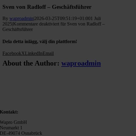
Sven von Radloff – Geschäftsführer
By
waproadmin
|
2026-03-25T09:51:19+01:00
1 Juli
2025
|
Kommentare deaktiviert
für Sven von Radloff –
Geschäftsführer
Dela detta inlägg, välj din plattform!
Facebook
X
LinkedIn
Email
About the Author:
waproadmin
Kontakt:
Wapro GmbH
Neumarkt 1
DE-49074 Osnabrück