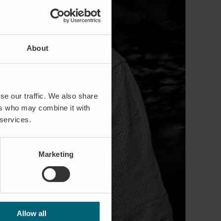
About
se our traffic. We also share
ers who may combine it with
 services.
Marketing
Allow all