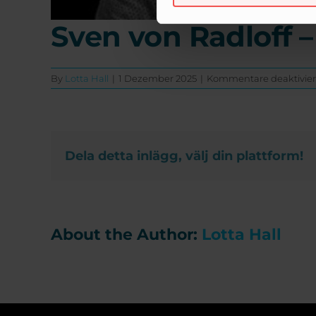
Sven von Radloff –
By
Lotta Hall
|
1 Dezember 2025
|
Kommentare deaktivier
Dela detta inlägg, välj din plattform!
About the Author:
Lotta Hall